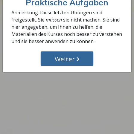
Praktische Aufgaben
Fahren Sie damit fort, bis Sie zuversichtlich sind,
Anmerkung: Diese letzten Übungen sind
dass Sie die verschiedenen Zielpublika in Ihrem
freigestellt. Sie
müssen
sie nicht machen. Sie sind
Gebiet benennen können.
hier angegeben, um Ihnen zu helfen, die
Materialien des Kurses noch besser zu verstehen
und sie besser anwenden zu können.
Diesen Schritt abschließen
Weiter