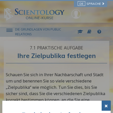
DE
SPRACHE
ONLINE-KURSE
DIE GRUNDLAGEN VON PUBLIC
RELATIONS
7.‎1
PRAKTISCHE AUFGABE
Ihre Zielpublika festlegen
Schauen Sie sich in Ihrer Nachbarschaft und Stadt
um und benennen Sie so viele verschiedene
„Zielpublika“ wie möglich. Tun Sie dies, bis Sie
sicher sind, dass Sie die verschiedenen Zielpublika
korrekt bestimmen können, an die Sie eine
×
PR‑Mitteilung über ein Projekt kommunizieren
wollen, das Sie gerne durchführen würden.