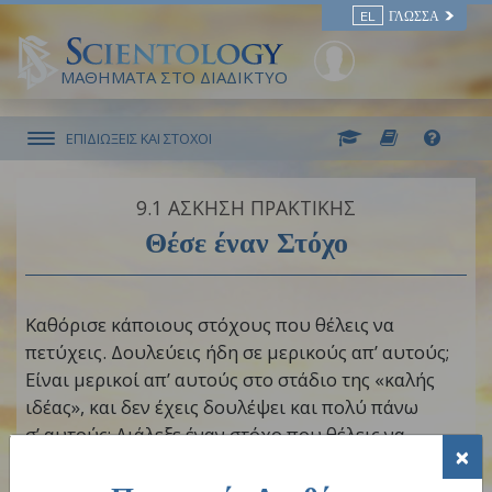
EL
ΓΛΏΣΣΑ
ΜΑΘΗΜΑΤΑ ΣΤΟ ΔΙΑΔΙΚΤΥΟ
ΕΠΙΔΙΩΞΕΙΣ ΚΑΙ ΣΤΟΧΟΙ
9.‎1
ΑΣΚΗΣΗ ΠΡΑΚΤΙΚΗΣ
Θέσε έναν Στόχο
Καθόρισε κάποιους στόχους που θέλεις να
πετύχεις. Δουλεύεις ήδη σε μερικούς απ’ αυτούς;
Είναι μερικοί απ’ αυτούς στο στάδιο της «καλής
ιδέας», και δεν έχεις δουλέψει και πολύ πάνω
σ’ αυτούς; Διάλεξε έναν στόχο που θέλεις να
×
αναπτύξεις περαιτέρω.