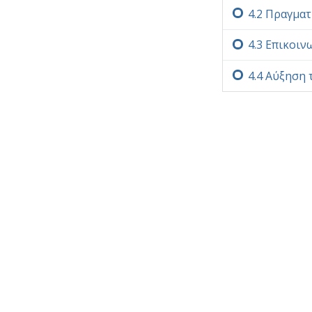
4.‏2
Πραγματ
4.‏3
Επικοιν
4.‏4
Αύξηση 