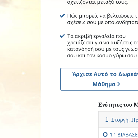
σχετίζονται μεταξύ τους.
ήταν κάτι πολύτιμο να γνωρί
Πώς μπορείς να βελτιώσεις τ
Στη Scientology έχει ανακαλυ
σχέσεις σου με οποιονδήποτ
μπορεί να βελτιωθεί αν γνωρί
Τα ακριβή εργαλεία που
Ο Λ. Ρον Χάμπαρντ εντόπισε
χρειάζεσαι για να αυξήσεις τ
σχετίζονται μεταξύ τους και
κατανόησή σου με τους γνω
μικρό ή μεγάλο.
σου και τον κόσμο γύρω σου
Αυτή είναι βασική γνώση, πο
μέχρι τη διεύθυνση εταιρειών
Άρχισε Αυτό το Δωρεά
βιομηχανία – τα πάντα.
Μάθημα
Αυτό το μάθημα σου προσφέρε
μπορέσεις να αρχίσεις να επ
Ενότητες του 
άλλων.
1. Στοργή, Π
Καθώς θα κάνεις αυτό το μάθ
1.‏1
ΔΙΑΒΑΣΕ: