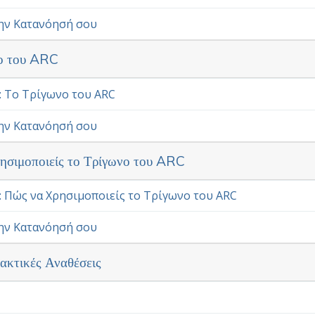
ν οποίο εγκαταλείπει κανείς τη μελέτη ενός θέματος ή π
την Κατανόησή σου
εγονός ότι συνέχισε να μελετά μετά από μια λέξη που δεν
νο του ARC
: Το Τρίγωνο του ARC
την Κατανόησή σου
ησιμοποιείς το Τρίγωνο του ARC
: Πώς να Χρησιμοποιείς το Τρίγωνο του ARC
την Κατανόησή σου
ρακτικές Αναθέσεις