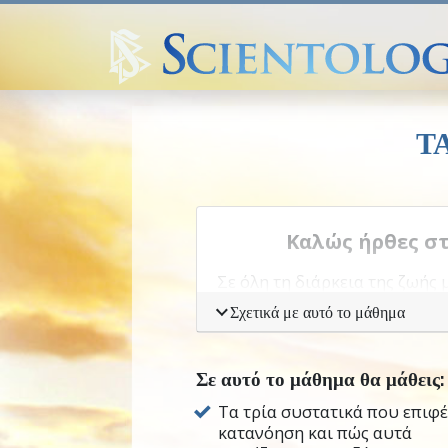
Τ
Καλώς ήρθες σ
Σε όλη τη διάρκεια της ζωής
ώστε να τα πηγαίνουμε καλύτ
Σχετικά με αυτό το μάθημα
γνωρίζουμε απλώς τι συμβαί
Αλλά παρά τις καλύτερες προ
Σε αυτό το μάθημα θα μάθεις:
παρεξηγήσεις.
Τα τρία συστατικά που επιφ
κατανόηση και πώς αυτά
Αν υπήρχε τρόπος να βελτιώ