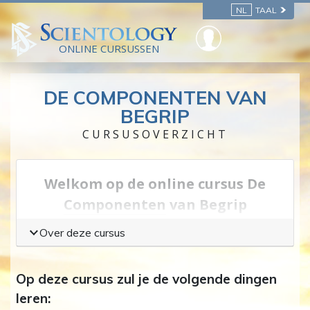
NL
TAAL
ONLINE CURSUSSEN
DE COMPONENTEN VAN
BEGRIP
CURSUSOVERZICHT
Welkom op de online cursus De
Componenten
van Begrip
Gedurende ons hele leven
spannen we ons in
Over deze cursus
om mensen en dingen beter te begrijpen,
zodat we beter met anderen kunnen
Op deze cursus zul je de volgende dingen
opschieten, beter een machine kunnen
leren:
bedienen of om gewoon te weten wat er