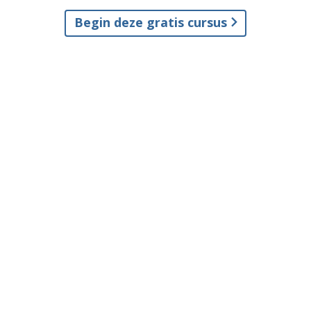
Begin deze gratis cursus
© 2001–2026 Church of Scientology International.
Alle rechten voorbehouden.
Privacybeleid
•
Cookiebeleid
•
Gebruiksvoorwaarden