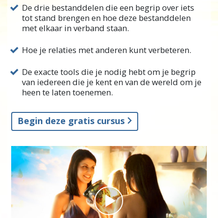
gaande is in de wereld.
De drie bestanddelen die een begrip over iets
tot stand brengen en hoe deze bestanddelen
Maar ondanks onze beste intenties, krijgen we
met elkaar in verband staan.
soms te maken met
ontsteltenissen
,
Hoe je relaties met anderen kunt verbeteren.
meningsverschillen en misverstanden.
Als er een manier bestond om ons begrip van
De exacte tools die je nodig hebt om je begrip
van iedereen die je kent en van de wereld om je
mensen en problemen te vergroten, dan zou
heen te laten toenemen.
dat zeer waardevol zijn om te weten.
In Scientology werd er ontdekt dat alle
Begin deze gratis cursus
menselijke relaties – en in feite, elke activiteit
in het leven – verbeterd kunnen worden als je
eenmaal weet wat
begrip
op zich werkelijk
inhoudt.
L. Ron Hubbard heeft de feitelijke
componenten
van begrip geïdentificeerd.
Door deze componenten te kennen en te