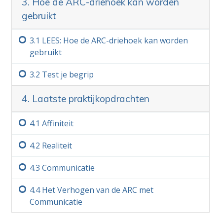
3. Hoe de ARC-driehoek kan worden
woord gaat dat je niet volledig begrijpt. De
gebruikt
enige reden dat iemand een studie opgeeft,
verward raakt of niet kan leren, is dat hij of zij
3.‏1
LEES: Hoe de ARC-driehoek kan worden
voorbij een woord is gegaan dat niet was
gebruikt
begrepen.
Meer
3.‏2
Test je begrip
4. Laatste praktijkopdrachten
4.‏1
Affiniteit
4.‏2
Realiteit
4.‏3
Communicatie
4.‏4
Het Verhogen van de ARC met
Communicatie