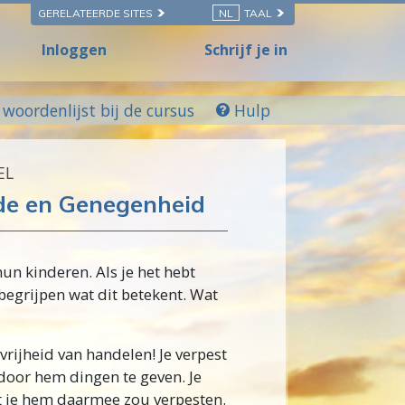
GERELATEERDE SITES
NL
TAAL
Inloggen
Schrijf je in
woordenlijst bij de cursus
Hulp
EL
fde en Genegenheid
un kinderen. Als je het hebt
begrijpen wat dit betekent. Wat
vrijheid van handelen! Je verpest
door hem dingen te geven. Je
at je hem daarmee zou verpesten.