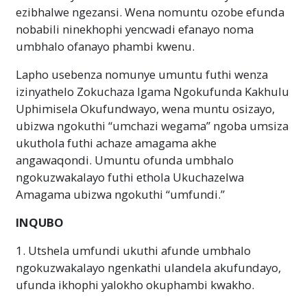
ezibhalwe ngezansi. Wena nomuntu ozobe efunda
nobabili ninekhophi yencwadi efanayo noma
umbhalo ofanayo phambi kwenu.
Lapho usebenza nomunye umuntu futhi wenza
izinyathelo Zokuchaza Igama Ngokufunda Kakhulu
Uphimisela Okufundwayo, wena muntu osizayo,
ubizwa ngokuthi “umchazi wegama” ngoba umsiza
ukuthola futhi achaze amagama akhe
angawaqondi. Umuntu ofunda umbhalo
ngokuzwakalayo futhi ethola Ukuchazelwa
Amagama ubizwa ngokuthi “umfundi.”
INQUBO
1. Utshela umfundi ukuthi afunde umbhalo
ngokuzwakalayo ngenkathi ulandela akufundayo,
ufunda ikhophi yalokho okuphambi kwakho.