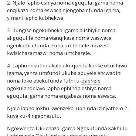
2. Njalo lapho eshiya noma eguqula igama noma
enqikaza noma eswaca njengoba efunda igama,
yimani lapho kubhekwe.
3. Ilungise ngokubheka igama alishiyile noma
aliguqulile noma wanqikaza noma waswaca
ngenkathi efunda. Funa umtholele incazelo
kwisichazamazwi noma umchazele.
4. Lapho sekutholakale ukuqonda konke okushiwo
igama, yenza umfundi ukuba abuyele encwadini
noma loko ebekufunda futhi u-
qaphele
ngokulandelayo lapho ephinda eshiya noma
eguqula igama noma engabaza noma eswaca.
Njalo lapho lokhu kwenzeka, uphinda izinyathelo 2
kuya ku-4 ngaphezulu.
Ngokwenza Ukuchaza Igama Ngokufunda Kakhulu
Uphimisela Okufundayo ungasiza umuntu