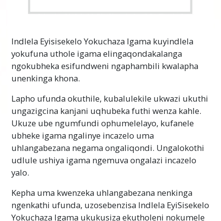
Indlela Eyisisekelo Yokuchaza Igama kuyindlela
yokufuna uthole igama elingaqondakalanga
ngokubheka esifundweni ngaphambili kwalapha
unenkinga khona.
Lapho ufunda okuthile, kubalulekile ukwazi ukuthi
ungazigcina kanjani uqhubeka futhi wenza kahle.
Ukuze ube ngumfundi ophumelelayo, kufanele
ubheke igama ngalinye incazelo uma
uhlangabezana negama ongaliqondi. Ungalokothi
udlule ushiya igama ngemuva ongalazi incazelo
yalo.
Kepha uma kwenzeka uhlangabezana nenkinga
ngenkathi ufunda, uzosebenzisa Indlela EyiSisekelo
Yokuchaza Igama ukukusiza ekutholeni nokumele