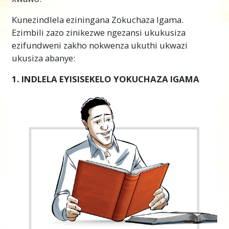
Kunezindlela eziningana Zokuchaza Igama.
Ezimbili zazo zinikezwe ngezansi ukukusiza
ezifundweni zakho nokwenza ukuthi ukwazi
ukusiza abanye:
1. INDLELA EYISISEKELO YOKUCHAZA IGAMA