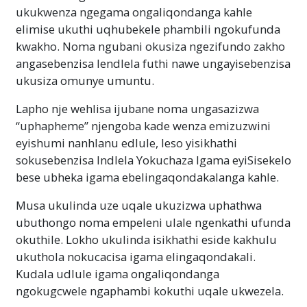
ukukwenza ngegama ongaliqondanga kahle
elimise ukuthi uqhubekele phambili ngokufunda
kwakho. Noma ngubani okusiza ngezifundo zakho
angasebenzisa lendlela futhi nawe ungayisebenzisa
ukusiza omunye umuntu.
Lapho nje wehlisa ijubane noma ungasazizwa
“uphapheme” njengoba kade wenza emizuzwini
eyishumi nanhlanu edlule, leso yisikhathi
sokusebenzisa Indlela Yokuchaza Igama eyiSisekelo
bese ubheka igama ebelingaqondakalanga kahle.
Musa ukulinda uze uqale ukuzizwa uphathwa
ubuthongo noma empeleni ulale ngenkathi ufunda
okuthile. Lokho ukulinda isikhathi eside kakhulu
ukuthola nokucacisa igama elingaqondakali.
Kudala udlule igama ongaliqondanga
ngokugcwele ngaphambi kokuthi uqale ukwezela.