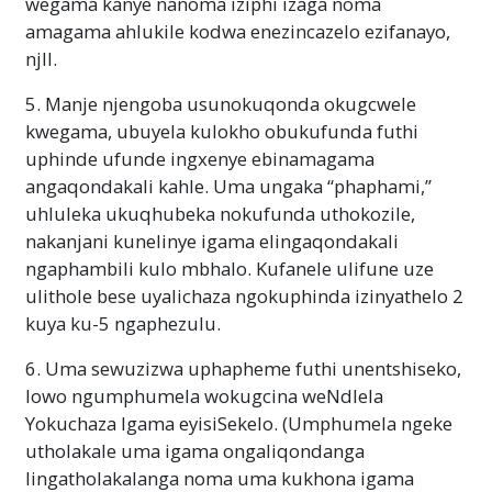
wegama kanye nanoma iziphi izaga noma
amagama ahlukile kodwa enezincazelo ezifanayo,
njll.
5. Manje njengoba usunokuqonda okugcwele
kwegama, ubuyela kulokho obukufunda futhi
uphinde ufunde ingxenye ebinamagama
angaqondakali kahle. Uma ungaka “phaphami,”
uhluleka ukuqhubeka nokufunda uthokozile,
nakanjani kunelinye igama elingaqondakali
ngaphambili kulo mbhalo. Kufanele ulifune uze
ulithole bese uyalichaza ngokuphinda izinyathelo 2
kuya ku-5 ngaphezulu.
6. Uma sewuzizwa uphapheme futhi unentshiseko,
lowo ngumphumela wokugcina weNdlela
Yokuchaza Igama eyisiSekelo. (Umphumela ngeke
utholakale uma igama ongaliqondanga
lingatholakalanga noma uma kukhona igama