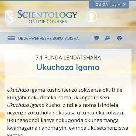
ZU_ZA
ULIMI
ONLINE COURSES
UBUCHWEPHESHE BOKUTADISHA
7.‎1
FUNDA LENDATSHANA
Ukuchaza Igama
Ukuchaza
igama kusho isenzo sokwenza okuthile
kungabi nokudideka noma ukungaqiniseki.
Ukuchaza Igama
kusho izindlela noma izindlela
nezenzo zokuthola nokususa ukuntuleka kolwazi,
ukungaqondi kanye nokuqonda okungamanga
kwamagama nanoma yini evimba ukusetshenziswa
kwawo.