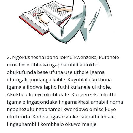
2. Ngokushesha lapho lokhu kwenzeka, kufanele
ume bese ubheka ngaphambili kulokho
obukufunda bese ufuna uze uthole igama
obungaliqondanga kahle. Kuyohlala kukhona
igama elilodwa lapho futhi kufanele ulithole.
Akukho okunye okuhlukile. Kungenzeka ukuthi
igama elingaqondakali ngamakhasi amabili noma
ngaphezulu ngaphambi kwendawo omise kuyo
ukufunda. Kodwa ngaso sonke isikhathi lihlale
lingaphambili kombhalo okuwo manje.