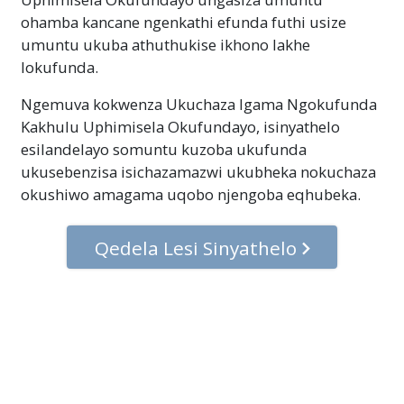
ohamba kancane ngenkathi efunda futhi usize
umuntu ukuba athuthukise ikhono lakhe
lokufunda.
Ngemuva kokwenza Ukuchaza Igama Ngokufunda
Kakhulu Uphimisela Okufundayo, isinyathelo
esilandelayo somuntu kuzoba ukufunda
ukusebenzisa isichazamazwi ukubheka nokuchaza
okushiwo amagama uqobo njengoba eqhubeka.
Qedela Lesi Sinyathelo