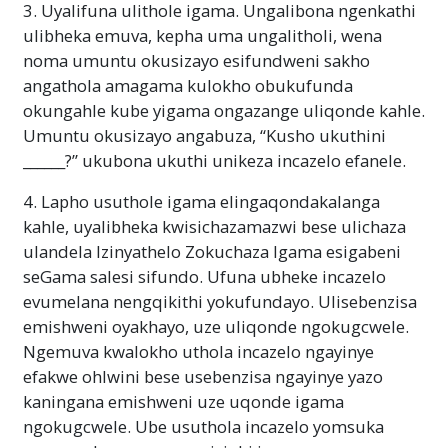
3. Uyalifuna ulithole igama. Ungalibona ngenkathi
ulibheka emuva, kepha uma ungalitholi, wena
noma umuntu okusizayo esifundweni sakho
angathola amagama kulokho obukufunda
okungahle kube yigama ongazange uliqonde kahle.
Umuntu okusizayo angabuza, “Kusho ukuthini
______?” ukubona ukuthi unikeza incazelo efanele.
4. Lapho usuthole igama elingaqondakalanga
kahle, uyalibheka kwisichazamazwi bese ulichaza
ulandela Izinyathelo Zokuchaza Igama esigabeni
seGama salesi sifundo. Ufuna ubheke incazelo
evumelana nengqikithi yokufundayo. Ulisebenzisa
emishweni oyakhayo, uze uliqonde ngokugcwele.
Ngemuva kwalokho uthola incazelo ngayinye
efakwe ohlwini bese usebenzisa ngayinye yazo
kaningana emishweni uze uqonde igama
ngokugcwele. Ube usuthola incazelo yomsuka