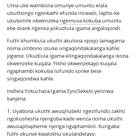
Uma uke wambona omunye umuntu elala
ubuthongo ngenkathi efunda incwadi, lapho-ke
ukubonile okwenzeka
ngemuva kokuba
umuntu
ebe-blank ngenxa yokudlula igama angaliqondi.
Futhi khumbula ukuthi akulona iqoqo lamagama
noma umbono osuke ungaqondakalanga kahle;
yigama
. Ukudlula igama elingaqondakalanga ikona
okwenzeke kuqala. Yikho okwenzekayo kuqala
ngaphambi kokuba isifundo sonke bese
singaqondwa kahle.
Indlela Yokuchaza Igama EyisiSekelo yenziwa
kanjena:
1. Uyabona ukuthi awuqhubeki ngezifundo zakho
ngokushesha njengoba kade wenza noma ukuthi
awusaphapheme njenga ngaphambili. Kungaba
futhi okunye kwalokhu okulandelayo: