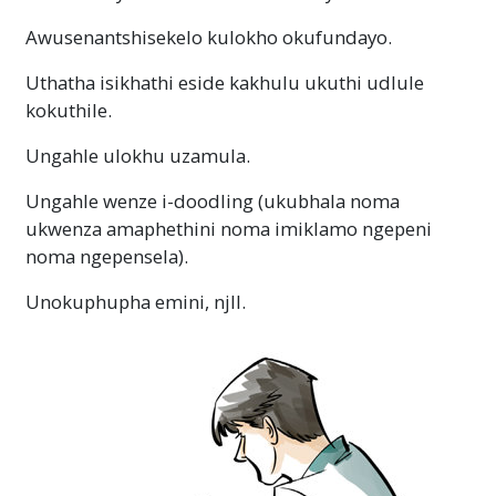
Awusenantshisekelo kulokho okufundayo.
Uthatha isikhathi eside kakhulu ukuthi udlule
kokuthile.
Ungahle ulokhu uzamula.
Ungahle wenze i-doodling (ukubhala noma
ukwenza amaphethini noma imiklamo ngepeni
noma ngepensela).
Unokuphupha emini, njll.