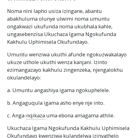
Noma nini lapho usiza izingane, abantu
abakhuluma olunye ulwimi noma umuntu
ongakwazi ukufunda noma ukubhala kahle,
ungasebenzisa Ukuchaza Igama Ngokufunda
Kakhulu Uphimisela Okufundayo.
Umuntu wenziwa ukuthi afunde ngokuzwakalayo
ukuze uthole ukuthi wenza kanjani. Izinto
ezimangazayo kakhulu zingenzeka, njengalokhu
okulandelayo:
a. Umuntu angashiya igama ngokuphelele.
b. Angaguqula igama asho enye nje into.
c. Anga-
nqikaza
uma ebona amagama athile.
Ukuchaza Igama Ngokufunda Kakhulu Uphimisela
Okufundayo kwenziwa kulandelwa izinyathelo