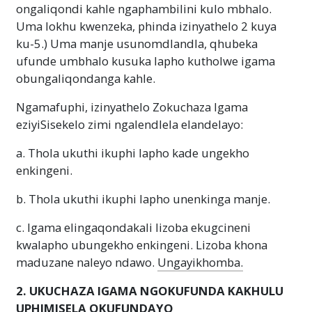
ongaliqondi kahle ngaphambilini kulo mbhalo.
Uma lokhu kwenzeka, phinda izinyathelo 2 kuya
ku-5.) Uma manje usunomdlandla, qhubeka
ufunde umbhalo kusuka lapho kutholwe igama
obungaliqondanga kahle.
Ngamafuphi, izinyathelo Zokuchaza Igama
eziyiSisekelo zimi ngalendlela elandelayo:
a. Thola ukuthi ikuphi lapho kade ungekho
enkingeni.
b. Thola ukuthi ikuphi lapho unenkinga manje.
c. Igama elingaqondakali lizoba ekugcineni
kwalapho ubungekho enkingeni. Lizoba khona
maduzane naleyo ndawo.
Ungayikhomba.
2. UKUCHAZA IGAMA NGOKUFUNDA KAKHULU
UPHIMISELA OKUFUNDAYO