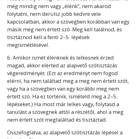
még mindig nem vagy „élénk”, nem akarod
folytatni, nem derülsz jobb kedvre vele
kapcsolatban, akkor a szövegben korábban van egy
másik meg nem értett szó. Meg kell találnod, és
tisztáznod kell a fenti 2–5. lépések
megismétlésével.
6. Amikor ismét élénknek és lelkesnek érzed
magad, akkor elérted az alapvető szótisztázás
végeredményét. (Ezt az eredményt nem fogod
elérni, ha nem találtad meg a meg nem értett szót,
vagy ha a szövegben van egy korábbi meg nem
értett szó. Ha ez történik, ismételd meg a 2–5.
lépéseket.) Ha most már lelkes vagy, folytasd a
tanulást a szövegnek attól a részétől, ahol a meg
nem értett szót megtaláltad és tisztáztad.
Összefoglalva, az alapvető szótisztázás lépései a