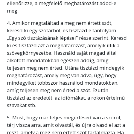
ellenőrizze, a megfelelő meghatározást adod-e
meg.
4. Amikor megtaláltad a meg nem értett szót,
keresd ki egy szótárból, és tisztázd e tanfolyam
„Egy szó tisztázásának lépései” része szerint. Keresd
ki és tisztázd azt a meghatározást, amelyik illik a
szövegkörnyezetbe. Használd saját magad által
alkotott mondatokban egészen addig, amíg
teljesen meg nem érted. Utána tisztázd mindegyik
meghatározást, amely meg van adva, úgy, hogy
mindegyiket többször használod mondatokban,
amíg teljesen meg nem érted a szót. Ezután
tisztázd az eredetét, az idiómákat, a rokon értelmű
szavakat stb.
5. Most, hogy már teljes megértésed van a szóról,
térj vissza arra, amit olvastál, és újra olvasd el azt a
részt, amely a meg nem értett szót tartalmazta. Ha