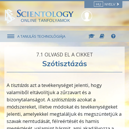
HU
NYELV
ONLINE TANFOLYAMOK
A TANULÁS TECHNOLÓGIÁJA
7.‎1
OLVASD EL A CIKKET
Szótisztázás
A
tisztázás
azt a tevékenységet jelenti, hogy
valamiből eltávolítjuk a zűrzavart és a
bizonytalanságot. A
szótisztázás
azokat a
módszereket, illetve módokat és tevékenységeket
jelenti, amelyekkel megtaláljuk és megszüntetjük a
szavak nemtudását, félreértését és hamis
megértését, valamint bármit, ami akadályozza a