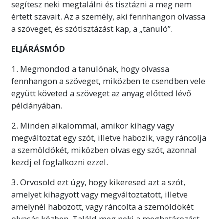
segítesz neki megtalálni és tisztázni a meg nem
értett szavait. Az a személy, aki fennhangon olvassa
a szöveget, és szótisztázást kap, a „tanuló”.
ELJÁRÁSMÓD
1. Megmondod a tanulónak, hogy olvassa
fennhangon a szöveget, miközben te csendben vele
együtt követed a szöveget az anyag előtted lévő
példányában.
2. Minden alkalommal, amikor kihagy vagy
megváltoztat egy szót, illetve habozik, vagy ráncolja
a szemöldökét, miközben olvas egy szót, azonnal
kezdj el foglalkozni ezzel.
3. Orvosold ezt úgy, hogy kikeresed azt a szót,
amelyet kihagyott vagy megváltoztatott, illetve
amelynél habozott, vagy ráncolta a szemöldökét
olvasás közben. Találd meg neki a meghatározást