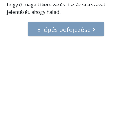
hogy ő maga kikeresse és tisztázza a szavak
jelentését, ahogy halad.
E lépés befejezése
© 2001–2026 Church of Scientology International.