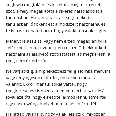
segítsen megtalálni és kezelni a meg nem értett
szót, amely megállította a sikeres haladásodat a
tanulásban. Ha van valaki, aki segít neked a
tanulásban, ő főként ezt a módszert használná, és
te is használhatod arra, hogy valaki másnak segíts.
Mihelyt lelassulsz, vagy nem érzed magad annyira
„élénknek”, mint tizenöt perccel azelőtt, ekkor kell
használni az alapvető szótisztázást, és megkeresni a
meg nem értett szót.
Ne várj addig, amíg elkezdesz félig álomba merülni
vagy ténylegesen elaludni, miközben tanulsz
valamit. Ekkor már túl sokat vártál, hogy
megkeresd és tisztázd a meg nem értett szót. Már
jóval azelőtt, hogy elkezdtél álmos lenni, átmentél
egy olyan szón, amelyet nem teljesen értettél.
Ha láttad valaha is, hogy valaki elalszik, miközben