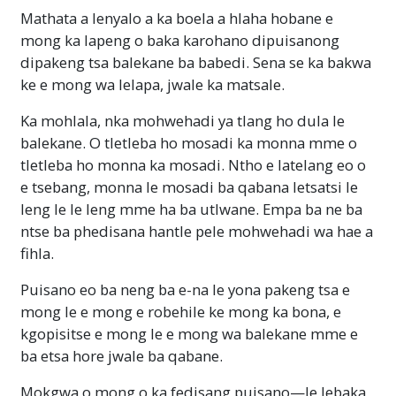
Mathata a lenyalo a ka boela a hlaha hobane e
mong ka lapeng o baka karohano dipuisanong
dipakeng tsa balekane ba babedi. Sena se ka bakwa
ke e mong wa lelapa, jwale ka matsale.
Ka mohlala, nka mohwehadi ya tlang ho dula le
balekane. O tletleba ho mosadi ka monna mme o
tletleba ho monna ka mosadi. Ntho e latelang eo o
e tsebang, monna le mosadi ba qabana letsatsi le
leng le le leng mme ha ba utlwane. Empa ba ne ba
ntse ba phedisana hantle pele mohwehadi wa hae a
fihla.
Puisano eo ba neng ba e-na le yona pakeng tsa e
mong le e mong e robehile ke mong ka bona, e
kgopisitse e mong le e mong wa balekane mme e
ba etsa hore jwale ba qabane.
Mokgwa o mong o ka fedisang puisano—le lebaka