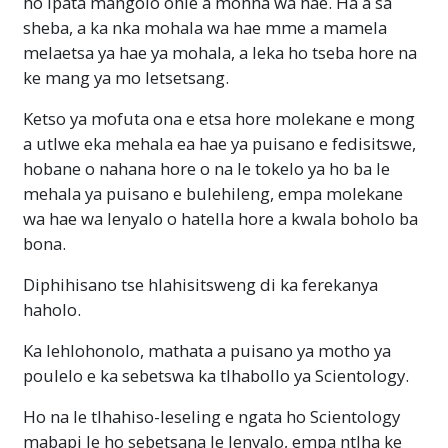
ho ipata mangolo ohle a monna wa hae. Ha a sa
sheba, a ka nka mohala wa hae mme a mamela
melaetsa ya hae ya mohala, a leka ho tseba hore na
ke mang ya mo letsetsang.
Ketso ya mofuta ona e etsa hore molekane e mong
a utlwe eka mehala ea hae ya puisano e fedisitswe,
hobane o nahana hore o na le tokelo ya ho ba le
mehala ya puisano e bulehileng, empa molekane
wa hae wa lenyalo o hatella hore a kwala boholo ba
bona.
Diphihisano tse hlahisitsweng di ka ferekanya
haholo.
Ka lehlohonolo, mathata a puisano ya motho ya
poulelo e ka sebetswa ka tlhabollo ya Scientology.
Ho na le tlhahiso-leseling e ngata ho Scientology
mabapi le ho sebetsana le lenyalo, empa ntlha ke