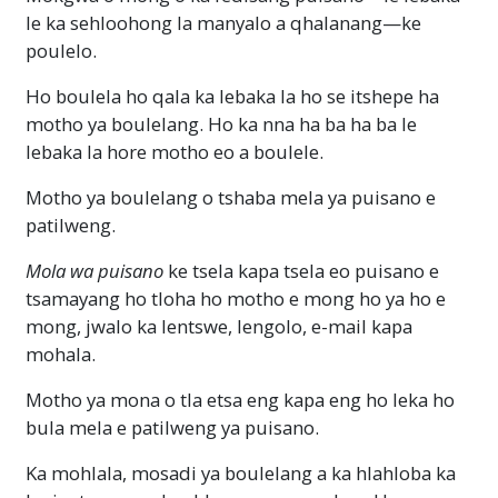
le ka sehloohong la manyalo a qhalanang—ke
poulelo.
Ho boulela ho qala ka lebaka la ho se itshepe ha
motho ya boulelang. Ho ka nna ha ba ha ba le
lebaka la hore motho eo a boulele.
Motho ya boulelang o tshaba mela ya puisano e
patilweng.
Mola wa puisano
ke tsela kapa tsela eo puisano e
tsamayang ho tloha ho motho e mong ho ya ho e
mong, jwalo ka lentswe, lengolo, e-mail kapa
mohala.
Motho ya mona o tla etsa eng kapa eng ho leka ho
bula mela e patilweng ya puisano.
Ka mohlala, mosadi ya boulelang a ka hlahloba ka