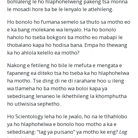
bohlaleng le ho hlaphohelweng pakeng tsa monna
le mosadi hore ba be le lenyalo le atlehileng.
Ho bonolo ho fumana semelo sa thuto sa motho eo
e ka bang molekane wa lenyalo. Ha ho bonolo
haholo ho tseba bokgoni ba motho eo mabapi le
thobalano kapa ho hodisa bana. Empa ho thewang
ka ho ahlola kelello ea motho?
Nakong e fetileng ho bile le mefuta e mengata e
fapaneng ea diteko tsa ho tseba ka ho hlaphohelwa
ha motho. Tse ding di ne di rarahane hoo u ileng
wa tlameha ho ba motho wa boloi kapa ya
sebedisang lenaneo le ikhethileng la khomphutha
ho utlwisisa sephetho.
Ho Scientology leha ho le jwalo, ho na le tlhahlobo
ya ho hlaphohelwa e bonolo hoo motho a ka e
sebedisang: “lag ya puisano” ya motho ke eng?
Lag