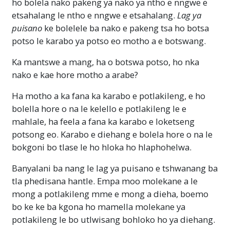
ho bolela nako pakeng ya nako ya ntho e nngwe e
etsahalang le ntho e nngwe e etsahalang.
Lag ya
puisano
ke bolelele ba nako e pakeng tsa ho botsa
potso le karabo ya potso eo motho a e botswang.
Ka mantswe a mang, ha o botswa potso, ho nka
nako e kae hore motho a arabe?
Ha motho a ka fana ka karabo e potlakileng, e ho
bolella hore o na le kelello e potlakileng le e
mahlale, ha feela a fana ka karabo e loketseng
potsong eo. Karabo e diehang e bolela hore o na le
bokgoni bo tlase le ho hloka ho hlaphohelwa.
Banyalani ba nang le lag ya puisano e tshwanang ba
tla phedisana hantle. Empa moo molekane a le
mong a potlakileng mme e mong a dieha, boemo
bo ke ke ba kgona ho mamella molekane ya
potlakileng le bo utlwisang bohloko ho ya diehang.