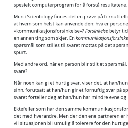
spesielt computerprogram for å forstå resultatene.
Men i Scientology finnes det en prøve på fornuft ell
at hvem som helst kan anvende den: hva er person
«kommunikasjonsforsinkelse»?
Forsinkelse
betyr ti
en annen ting som skjer. En
kommunikasjonsforsinke
spørsmål som stilles til svaret mottas på det spør
spurt.
Med andre ord, når en person blir stilt et spørsmål,
svare?
Når noen kan gi et hurtig svar, viser det, at han/hu
sinn, forutsatt at han/hun gir et fornuftig svar på
svaret forteller deg at han/hun har mindre evne og
Ektefeller som har den samme kommunikasjonsfors
det med hverandre. Men der den ene partneren er 
vil situasjonen bli umulig å tolerere for den hurtig