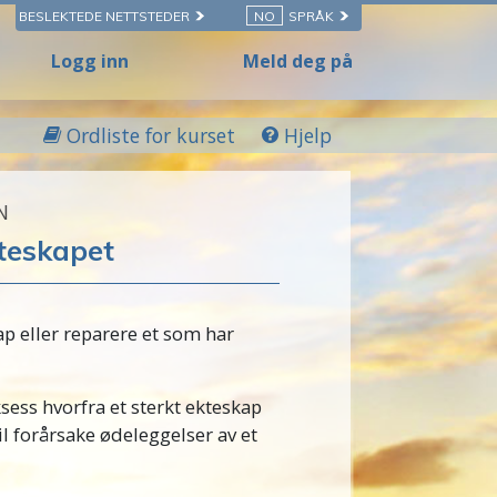
BESLEKTEDE NETTSTEDER
NO
SPRÅK
Logg inn
Meld deg på
Ordliste for kurset
Hjelp
N
teskapet
ap eller reparere et som har
ess hvorfra et sterkt ekteskap
 forårsake ødeleggelser av et