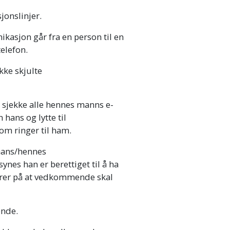
jonslinjer.
kasjon går fra en person til en
elefon.
kke skjulte
 sjekke alle hennes manns e-
 hans og lytte til
om ringer til ham.
 hans/hennes
ynes han er berettiget til å ha
erer på at vedkommende skal
ende.