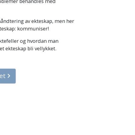
roblemer behandles med
håndtering av ekteskap, men her
ekteskap: kommuniser!
ktefeller og hvordan man
t ekteskap bli vellykket.
net