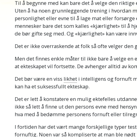
Til å begynne med kan bare det å velge den riktige 
Uten å ha noen grunnleggende trening i hvordan
personlighet eller evne til å lage mat eller forsørge 
mennesker bare det som kalles «kjærlighet» til å 
de bør gifte seg med. Og «kjærlighet» kan være innvi
Det er ikke overraskende at folk så ofte velger den 
Men det finnes enkle måter til ikke bare å velge en 
at ekteskapet vil fortsette. De avhenger alltid av 
Det bør være en viss
likhet
i intelligens og fornuft
kan ha et suksessfullt ekteskap.
Det er lett å konstatere en mulig ektefelles utdan
ikke så lett å finne ut den persons evne med hensyn 
hva med å bedømme personens fornuft eller tilreg
I fortiden har det vært mange forskjellige typer tes
fornuftig. Noen var så kompliserte at man ble nødt 