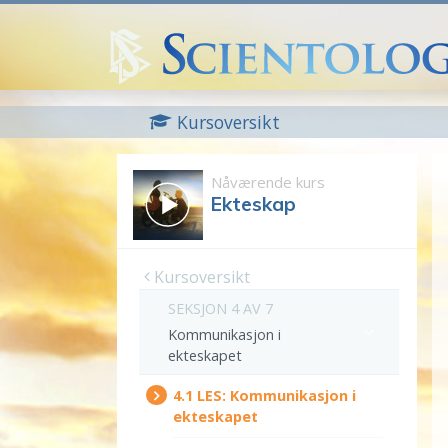
Kursoversikt
Nåværende kurs
Ekteskap
Kursoversikt
SEKSJON 4 AV 7
Kommunikasjon i
ekteskapet
4.‎1
LES:
Kommunikasjon i
ekteskapet