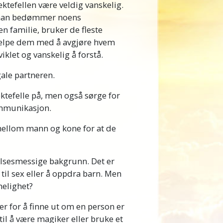
ektefellen være veldig vanskelig.
 man bedømmer noens
en familie, bruker de fleste
hjelpe dem med å avgjøre hvem
klet og vanskelig å forstå.
gale partneren.
ektefelle på, men også sørge for
kommunikasjon.
 mellom mann og kone for at de
nelsesmessige bakgrunn. Det er
til sex eller å oppdra barn. Men
nelighet?
ter for å finne ut om en person er
til å være magiker eller bruke et