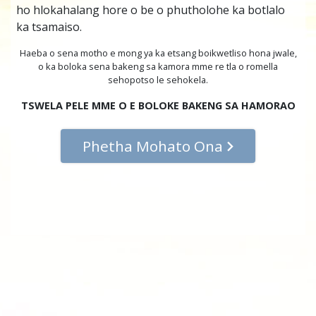
ho hlokahalang hore o be o phutholohe ka botlalo
ka tsamaiso.
Haeba o sena motho e mong ya ka etsang boikwetliso hona jwale,
o ka boloka sena bakeng sa kamora mme re tla o romella
sehopotso le sehokela.
TSWELA PELE MME O E BOLOKE BAKENG SA HAMORAO
Phetha Mohato Ona