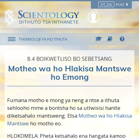
ST_ZA
PUO
DITHUTO TSA INTHANETE
THEKNOLOJI YA HO ITHUTA
8.‎4
BOIKWETLISO BO SEBETSANG
Motheo wa ho Hlakisa Mantswe
ho Emong
Fumana motho e mong ya neng a ntse a ithuta
sehlooho mme a bontsha ho sa utlwisisi hantle
diketsahalo mantsweng. Etsa
Motheo wa ho Hlakisa
Mantswe
ho motho eo.
HLOKOMELA: Pheta ketsahalo ena hangata kamoo