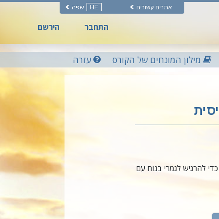
אתרים קשורים
HE
שפה
התחבר
הירשם
מילון המונחים של הקורס
עזרה
סית
די להרגיש לגמרי בנוח עם