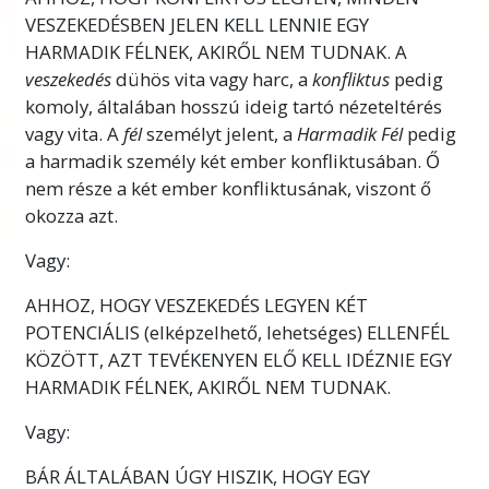
teszünk is? A sorson múlik? Ez olyan valami,
VESZEKEDÉSBEN JELEN KELL LENNIE EGY
amit sosem fogunk megérteni vagy
HARMADIK FÉLNEK, AKIRŐL NEM TUDNAK. A
megoldani? Nem. Egyik sem ezek közül. Ez
veszekedés
dühös vita vagy harc, a
konfliktus
pedig
határozottan olyan dolog, amit meg lehet
komoly, általában hosszú ideig tartó nézeteltérés
érteni, meg lehet oldani, és teljesen rendezni
vagy vita. A
fél
személyt jelent, a
Harmadik Fél
pedig
lehet.
a harmadik személy két ember konfliktusában. Ő
L. Ron Hubbard sok elképesztő felfedezést
nem része a két ember konfliktusának, viszont ő
tett a konfliktusokról. Megtalálta, hogy
okozza azt.
pontosan mi okoz minden konfliktust –
Vagy:
személyek között, csoportok között, sőt népek
között –, és pontos, de nagyon egyszerű
AHHOZ, HOGY VESZEKEDÉS LEGYEN KÉT
lépéseket dolgozott ki ezek rendezésére.
POTENCIÁLIS (elképzelhető, lehetséges) ELLENFÉL
KÖZÖTT, AZT TEVÉKENYEN ELŐ KELL IDÉZNIE EGY
Ezen a tanfolyamon megtanulod minden
HARMADIK FÉLNEK, AKIRŐL NEM TUDNAK.
konfliktus okát, és megtanulod a
rendezésükre szolgáló eszközök használatát,
Vagy:
ami békét és boldogságot hoz az életedbe és
BÁR ÁLTALÁBAN ÚGY HISZIK, HOGY EGY
mások életébe.