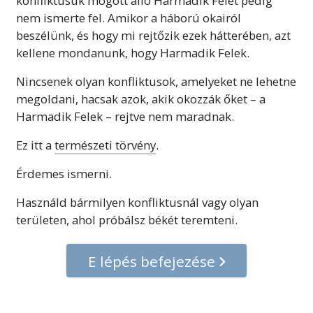
konfliktusuk mögött álló Harmadik Felet pedig
nem ismerte fel. Amikor a háború okairól
beszélünk, és hogy mi rejtőzik ezek hátterében, azt
kellene mondanunk, hogy Harmadik Felek.
Nincsenek olyan konfliktusok, amelyeket ne lehetne
megoldani, hacsak azok, akik okozzák őket – a
Harmadik Felek – rejtve nem maradnak.
Ez itt a
természeti törvény
.
Érdemes ismerni.
Használd bármilyen konfliktusnál vagy olyan
területen, ahol próbálsz békét teremteni.
E lépés befejezése