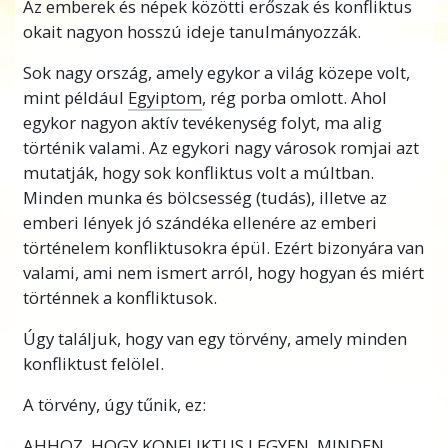
megpróbáljuk megoldani a zaklatottságot,
Az emberek és népek közötti erőszak és konfliktus
bármit teszünk, hogy segítsünk nekik, a
okait nagyon hosszú ideje tanulmányozzák.
konfliktus nem szűnik meg.
Sok nagy ország, amely egykor a világ közepe volt,
Egy házaspár, úgy tűnik, jól megvan, de aztán
mint például
Egyiptom
, rég porba omlott. Ahol
egy nap elkezdenek vitatkozni, és kritizálják
egykor nagyon aktív tevékenység folyt, ma alig
egymást. Úgy tűnik, ez sehogy sem oldódik
történik valami. Az egykori nagy városok romjai azt
meg, akármilyen kísérletek történnek a
mutatják, hogy sok konfliktus volt a múltban.
megoldására. A házasság felbomlik, és
Minden munka és bölcsesség (tudás), illetve az
válással végződik.
emberi lények jó szándéka ellenére az emberi
történelem konfliktusokra épül. Ezért bizonyára van
Ezután azt olvassuk, hogy két ország hirtelen
valami, ami nem ismert arról, hogy hogyan és miért
konfliktusba kerül egymással, amiből háború
történnek a konfliktusok.
lesz. Emberek halnak meg, és sok a szenvedés,
de úgy tűnik, senki sem érti, hogy mi indította
Úgy találjuk, hogy van egy törvény, amely minden
el a konfliktust, vagy miért. Egyszerűen nem
konfliktust felölel.
tűnik megoldhatónak.
A törvény, úgy tűnik, ez:
Mi folyik itt? Ez már csak így van, akármit
AHHOZ, HOGY KONFLIKTUS LEGYEN, MINDEN