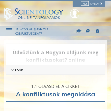
HU
NYELV
ONLINE TANFOLYAMOK
HOGYAN OLDJUNK MEG
KONFLIKTUSOKAT?
Üdvözlünk a Hogyan oldjunk meg
konfliktusokat? online
tanfolyamon!
Több
Néha az emberek nehezen jönnek ki
egymással.
1.‎1
OLVASD EL A CIKKET
A konfliktusok megoldása
Valamilyen ismeretlen okból két ember
hirtelen
összeütközésbe kerülhet, pedig úgy
tűnik, nem is ártottak egymásnak. Amikor