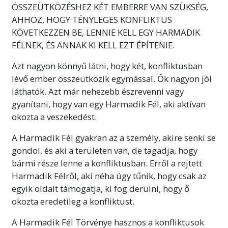
ÖSSZEÜTKÖZÉSHEZ KÉT EMBERRE VAN SZÜKSÉG,
Fontos figyelmeztetés
AHHOZ, HOGY TÉNYLEGES KONFLIKTUS
KÖVETKEZZEN BE, LENNIE KELL EGY HARMADIK
E tanfolyam végzése során nagyon vigyázz,
FÉLNEK, ÉS ANNAK KI KELL EZT ÉPÍTENIE.
hogy soha még véletlenül se menj át egy olyan
szón, amelyet nem teljesen értesz! Egy
Azt nagyon könnyű látni, hogy két, konfliktusban
személy csakis azért hagyja abba valaminek a
lévő ember összeütközik egymással. Ők nagyon jól
tanulását, azért zavarodik össze, illetve azért
láthatók. Azt már nehezebb észrevenni vagy
válik képtelenné valaminek a megtanulására,
gyanítani, hogy van egy Harmadik Fél, aki aktívan
mert átment egy olyan szón, amelyet nem
okozta a veszekedést.
értett meg.
Több
A Harmadik Fél gyakran az a személy, akire senki se
gondol, és aki a területen van, de tagadja, hogy
bármi része lenne a konfliktusban. Erről a rejtett
Harmadik Félről, aki néha úgy tűnik, hogy csak az
egyik oldalt támogatja, ki fog derülni, hogy ő
okozta eredetileg a konfliktust.
A Harmadik Fél Törvénye hasznos a konfliktusok