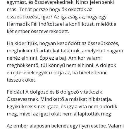
egymást, és összeverekednek. Nincs jelen senki
más. Tehát persze hogy ők okozták az
összeütközést, igaz? Az igazság az, hogy egy
Harmadik Fél indította el a konfliktust, mielőtt a
két ember
összeverekedett.
Ha kiderítjük, hogyan kezdődött az összeütközés,
meghökkentő adatokat találunk, amelyeket nagyon
nehéz elhinni. Épp ez a baj. Amikor valami
meghökkentő, túl könnyű nem elhinni. A dolgok
elrejtésének egyik módja az, ha hihetetlenné
tesszük őket.
Például A dolgozó és B dolgozó vitatkozik.
Összevesznek. Mindkettő a másikat hibáztatja.
Egyiküknek sincs igaza, és így a vita nem oldódik
meg, mivel az igazi okát nem állapították meg.
Az ember alaposan belenéz egy ilyen esetbe. Valami