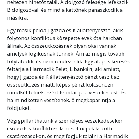
nehezen hihetőt talál. A dolgozó felesége lefekszik
B dolgozóval, és mind a kettőnek panaszkodik a
másikra.
Egy másik példa J
gazda és K
állattenyésztő, akik
folytonos konfliktus közepette évek óta harcban
állnak. Az összeütközésnek olyan okai vannak,
amelyek logikusnak tűnnek. Ám az mégis tovább
folytatódik, és nem rendeződik. Egy alapos keresés
feltárja a Harmadik Felet,
L bankárt, aki amiatt,
hogy J gazda és K állattenyésztő pénzt veszít az
összeütközés miatt, képes pénzt kölcsönözni
mindkét félnek. Ezért fenntartja a veszekedést. És
ha mindketten veszítenek, ő megkaparintja a
földjüket.
Végigpillanthatunk a személyes veszekedéseken,
csoportos konfliktusokon, sőt népek közötti
csatározásokon, és meg fogjuk találni a Harmadik