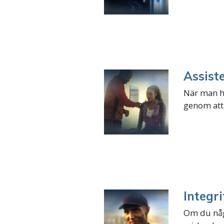
Assist
När man ha
genom att 
Integri
Om du någo