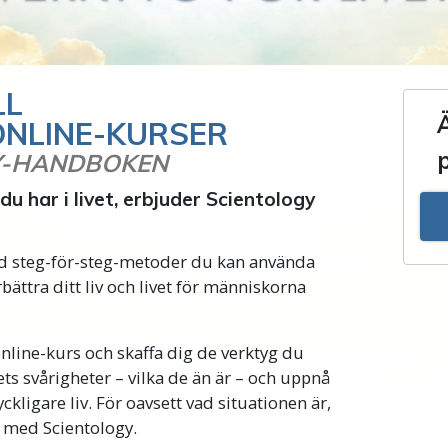
LL
ONLINE-KURSER
Y-HANDBOKEN
du har i livet, erbjuder Scientology
d steg-för-steg-metoder du kan använda
bättra ditt liv och livet för människorna
online-kurs och skaffa dig de verktyg du
ets svårigheter – vilka de än är – och uppnå
yckligare liv. För oavsett vad situationen är,
t med Scientology.