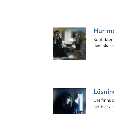
Hur ma
Konflikter 
livet ska v
Lösnin
Det finns 
faktiskt är