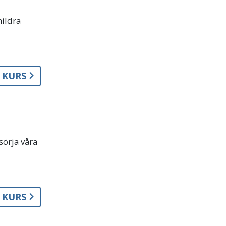
mildra
A KURS
sörja våra
A KURS