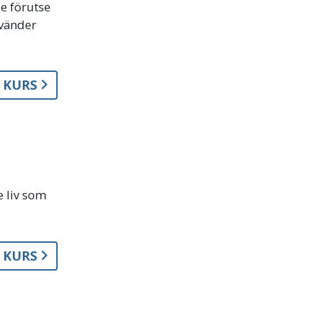
de förutse
nvänder
A KURS
e liv som
A KURS