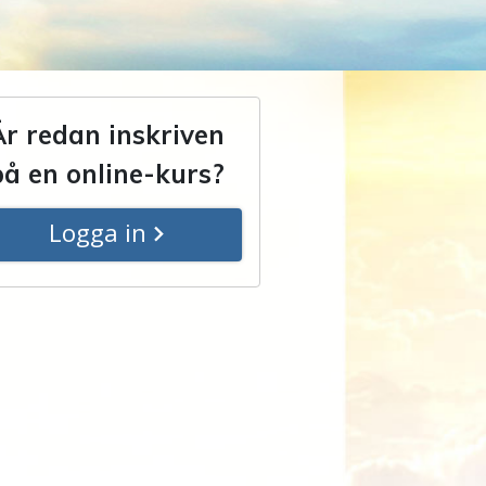
Är redan inskriven
på en online-kurs?
Logga in