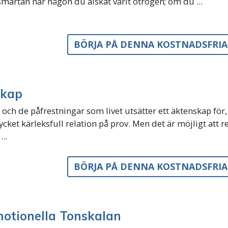
märtan när någon du älskat varit otrogen; om du ...
BÖRJA PÅ DENNA KOSTNADSFRI
skap
 och de påfrestningar som livet utsätter ett äktenskap för,
cket kärleksfull relation på prov. Men det är möjligt att r
..
BÖRJA PÅ DENNA KOSTNADSFRI
otionella Tonskalan