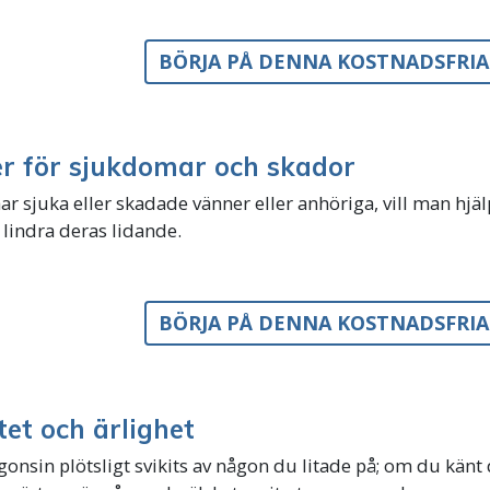
BÖRJA PÅ DENNA KOSTNADSFRI
er för sjukdomar och skador
r sjuka eller skadade vänner eller anhöriga, vill man hj
lindra deras lidande.
BÖRJA PÅ DENNA KOSTNADSFRI
tet och ärlighet
nsin plötsligt svikits av någon du litade på; om du känt