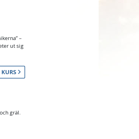
mikerna” –
eter ut sig
A KURS
och gräl.