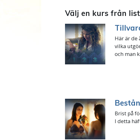
Välj en kurs från li
Tillva
Här är de 
vilka utgör
och man ka
Bestån
Brist på f
I detta häf