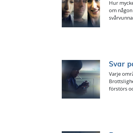
Hur mycket
om någon v
svårvunna 
Svar p
Varje omr
Brottslig
förstörs oc