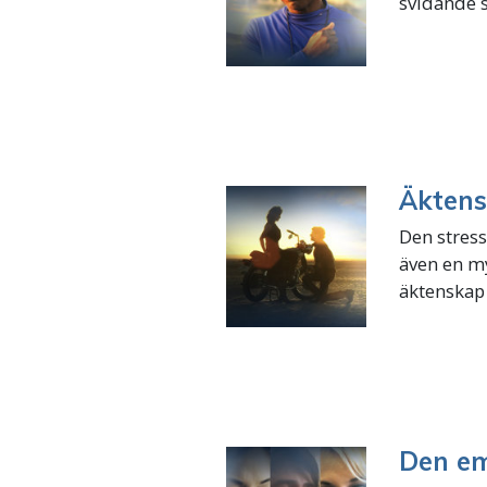
svidande s
Äkten
Den stress
även en my
äktenskap .
Den em