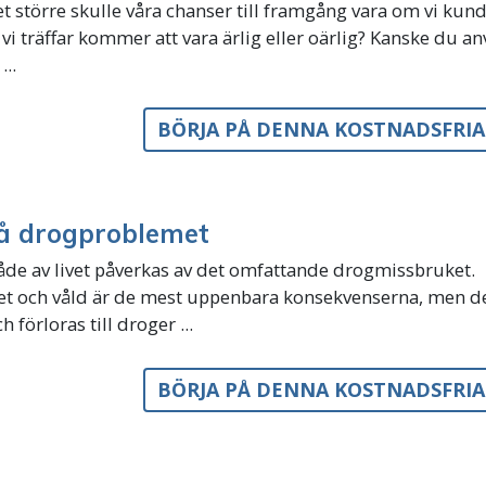
 större skulle våra chanser till framgång vara om vi kun
i träffar kommer att vara ärlig eller oärlig? Kanske du a
...
BÖRJA PÅ DENNA KOSTNADSFRI
å drogproblemet
åde av livet påverkas av det omfattande drogmissbruket.
het och våld är de mest uppenbara konsekvenserna, men d
h förloras till droger ...
BÖRJA PÅ DENNA KOSTNADSFRI