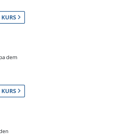
A KURS
älpa dem
A KURS
 den