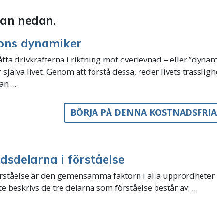
stan nedan.
rons dynamiker
åtta drivkrafterna i riktning mot överlevnad – eller ”dyna
 själva livet. Genom att förstå dessa, reder livets trassligh
n ...
BÖRJA PÅ DENNA KOSTNADSFRI
dsdelarna i förståelse
örståelse är den gemensamma faktorn i alla upprördheter 
te beskrivs de tre delarna som förståelse består av: ...