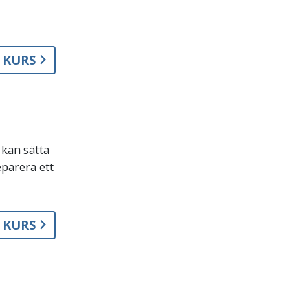
A KURS
 kan sätta
eparera ett
A KURS