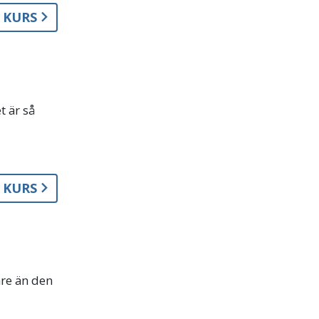
A KURS
et är så
A KURS
are än den