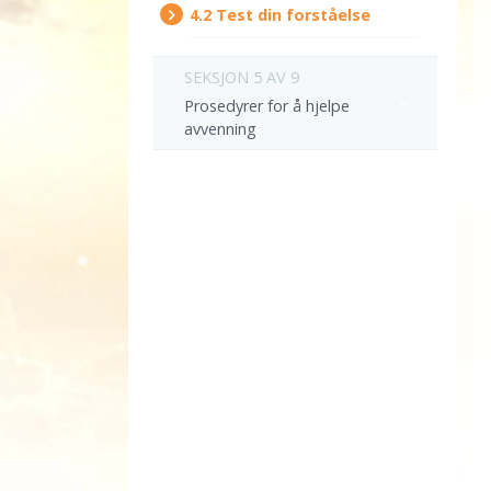
4.‎2
Test din forståelse
SEKSJON 5 AV 9
Prosedyrer for å hjelpe
avvenning