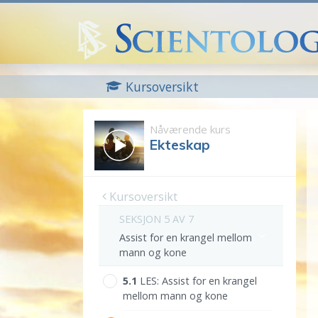
Kursoversikt
Nåværende kurs
Ekteskap
Kursoversikt
SEKSJON 5 AV 7
Assist for en krangel mellom
mann og kone
5.‎1
LES:
Assist for en krangel
mellom mann og kone