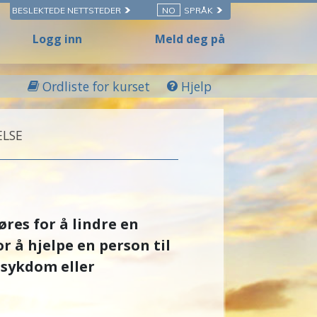
BESLEKTEDE NETTSTEDER
NO
SPRÅK
Logg inn
Meld deg på
Ordliste for kurset
Hjelp
ELSE
res for å lindre en
r å hjelpe en person til
 sykdom eller