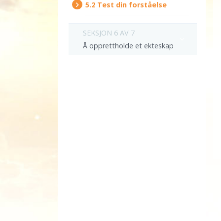
5.‎2
Test din forståelse
SEKSJON 6 AV 7
Å opprettholde et ekteskap