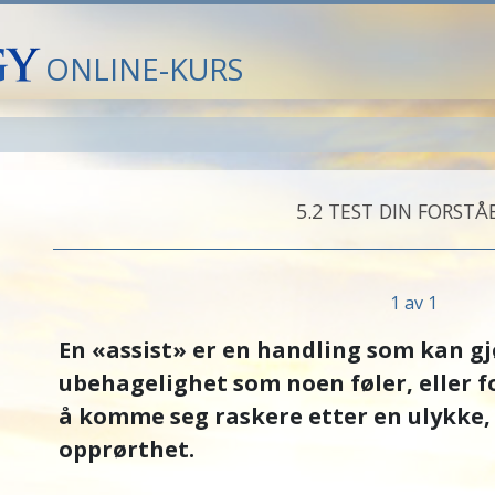
ONLINE-KURS
5.‎2
TEST DIN FORSTÅ
1 av 1
En «assist» er en handling som kan gjø
ubehagelighet som noen føler, eller fo
å komme seg raskere etter en ulykke,
opprørthet.