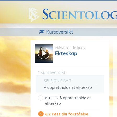
Kursoversikt
Nåværende kurs
Ekteskap
Kursoversikt
SEKSJON 6 AV 7
Å opprettholde et ekteskap
6.‎1
LES:
Å opprettholde et
ekteskap
6.‎2
Test din forståelse