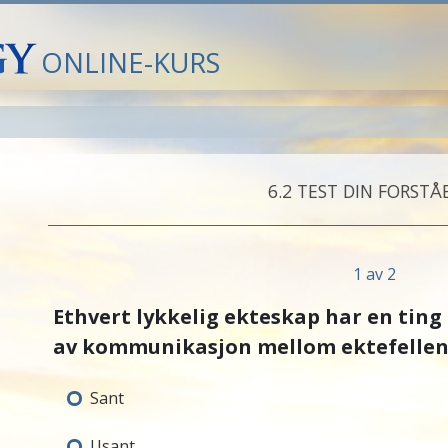
ONLINE-KURS
6.‎2
TEST DIN FORSTÅ
1 av 2
Ethvert lykkelig ekteskap har en ting t
av kommunikasjon mellom ektefellen
Sant
Usant