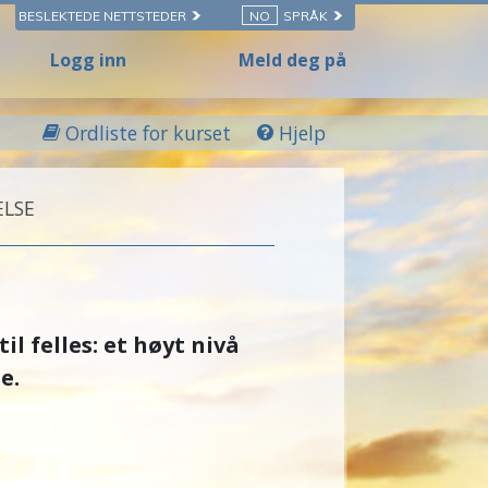
BESLEKTEDE NETTSTEDER
NO
SPRÅK
Logg inn
Meld deg på
Ordliste for kurset
Hjelp
ELSE
il felles: et høyt nivå
e.