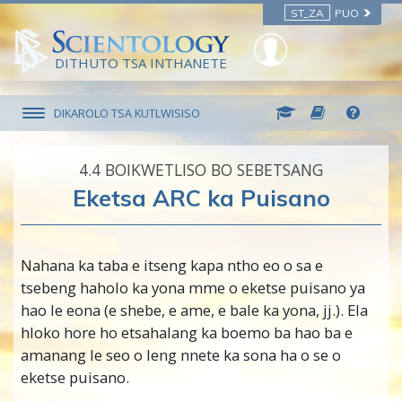
ST_ZA
PUO
DITHUTO TSA INTHANETE
DIKAROLO TSA KUTLWISISO
4.‎4
BOIKWETLISO BO SEBETSANG
Eketsa ARC ka Puisano
Nahana ka taba e itseng kapa ntho eo o sa e
tsebeng haholo ka yona mme o eketse puisano ya
hao le eona (e shebe, e ame, e bale ka yona, jj.). Ela
hloko hore ho etsahalang ka boemo ba hao ba e
amanang le seo o leng nnete ka sona ha o se o
eketse puisano.