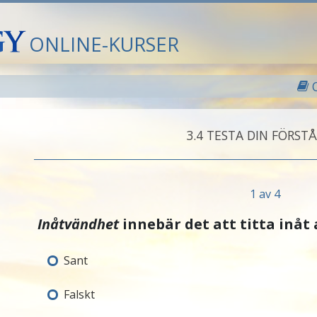
ONLINE-KURSER
3.‎4
TESTA DIN FÖRSTÅ
1 av 4
Inåtvändhet
innebär det att titta inåt 
Sant
Falskt