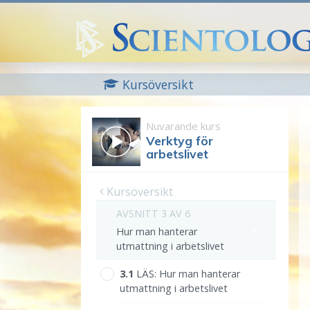
Kursöversikt
Nuvarande kurs
Verktyg för
arbetslivet
Kursöversikt
AVSNITT 3 AV 6
Hur man hanterar
utmattning i arbetslivet
3.‎1
LÄS:
Hur man hanterar
utmattning i arbetslivet