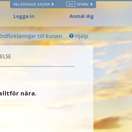
RELATERADE SAJTER
SV
SPRÅK
Logga in
Anmäl dig
Ordförklaringar till kursen
Hjälp
ELSE
alltför nära.