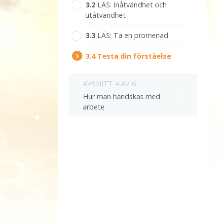
3.‎2
LÄS:
Inåtvändhet och
utåtvändhet
3.‎3
LÄS:
Ta en promenad
3.‎4
Testa din förståelse
AVSNITT 4 AV 6
Hur man handskas med
arbete