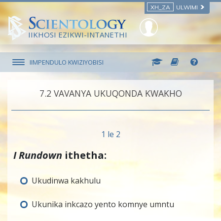
XH_ZA
ULWIMI
IIKHOSI EZIKWI-INTANETHI
IIMPENDULO KWIZIYOBISI
7.‎2
VAVANYA UKUQONDA KWAKHO
1 le 2
I Rundown
ithetha:
Ukudinwa kakhulu
Ukunika inkcazo yento komnye umntu