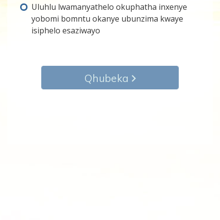
Uluhlu lwamanyathelo okuphatha inxenye
yobomi bomntu okanye ubunzima kwaye
isiphelo esaziwayo
Qhubeka