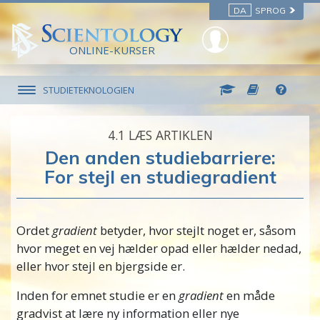
DA
SPROG
ONLINE-KURSER
STUDIETEKNOLOGIEN
4.‎1
LÆS ARTIKLEN
Den anden studiebarriere:
For stejl en studiegradient
Ordet
gradient
betyder, hvor stejlt noget er, såsom
hvor meget en vej hælder opad eller hælder nedad,
eller hvor stejl en bjergside er.
Inden for emnet studie er en
gradient
en måde
gradvist at lære ny information eller nye