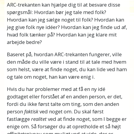
ARC-trekanten kan hjælpe dig til at besvare disse
spørgsmål: Hvordan bør jeg tale med folk?
Hvordan kan jeg sælge noget til folk? Hvordan kan
jeg give folk nye idéer? Hvordan kan jeg finde ud af,
hvad folk tænker på? Hvordan kan jeg klare mit
arbejde bedre?
Baseret på, hvordan ARC-trekanten fungerer, ville
den måde du ville være i stand til at tale med hvem
som helst, være at finde noget, du kan lide ved ham
og tale om noget, han kan være enig i.
Hvis du har problemer med at få en ny idé
godtaget eller forstået af en anden person, er det,
fordi du ikke først talte om ting, som den anden
person
faktisk
ved noget om. Du skal først
fastlægge
realitet
ved at finde noget, som I begge er
enige om. Så forsøger du at opretholde et så højt
affinitets
niveau som muligt ved at vide, der er