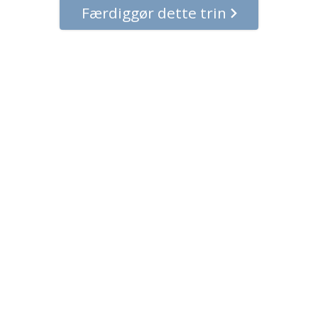
Færdiggør dette trin
© 2001–2026 Church of Scientology International. Alle rettigheder
forbeholdt.
Regler for behandling af personlige oplysninger
•
Regler om cookies
•
Vilkår for brug