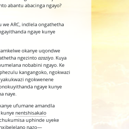
into abantu abacinga ngayo?
 we ARC, indlela ongathetha
ngayithanda ngaye kunye
wamkelwe okanye uqondwe
thetha ngezinto
azaziyo
. Kuya
vumelana nobabini ngayo. Ke
phezulu kangangoko, ngokwazi
yakukwazi ngokwenene
onokuyithanda ngaye kunye
a naye.
okanye ufumane amandla
i kunye
nentshisakalo
uchukumisa uphinde uyeke
nxibelelano nazo—