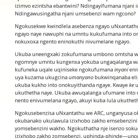
izimvo ezintsha ebantwini? Ndingayifumana njani 
Ndingawusingatha njani umsebenzi wam ngcono?
Ngokusekwe kwindlela asebenza ngayo uNxantathu
ngayo naye nawuphi na umntu kukufumana into o
nokuxoxa ngento eninokuthi nivumelane ngayo.
Ukuba uneengxaki zokufumana umbono omtsha 
ngomnye umntu kungenxa yokuba ungaqalanga wa
kufuneka uqale uqiniseke ngokufumana
inyani
eni
uya kuzama ukugcina
umanyano
bukwinqanaba eli
ukuba kukho into onokuyithanda ngaye. Kwaye
ke
u
ukuthetha naye. Ukuba awuqalanga ufumane into 
nento enivumelana ngayo, akuyi kuba lula ukutheth
Ngokusebenzisa uNxantathu we ARC, unganyusa 
okubanako ukulawula izixhobo zakho emsebenzin
yomsebenzini wakho. Ngokuthatha nje isenzo sok
izixhobo zakho zomsebenzi, uphinda-phinde—uno