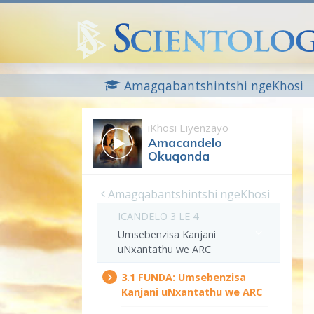
Amagqabantshintshi ngeKhosi
iKhosi Eiyenzayo
Amacandelo
Okuqonda
Amagqabantshintshi ngeKhosi
ICANDELO 3 LE 4
Umsebenzisa Kanjani
uNxantathu we ARC
3.‎1
FUNDA:
Umsebenzisa
Kanjani uNxantathu we ARC