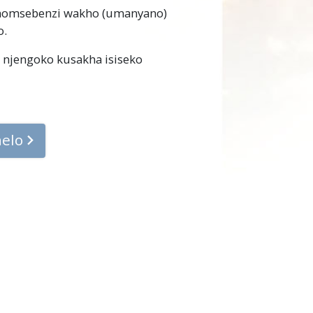
nomsebenzi wakho (umanyano)
o.
njengoko kusakha isiseko
helo