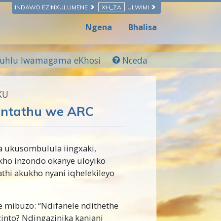
IINDAWO EZINXULUMENE
XH_ZA
ULWIMI
Ngena
Bhalisa
luhlu Iwamagama eKhosi
Nceda
KU
antathu we ARC
 ukusombulula iingxaki,
ho inzondo okanye uloyiko
hi akukho nyani iqhelekileyo
mibuzo: “Ndifanele ndithethe
zinto? Ndingazinika kanjani