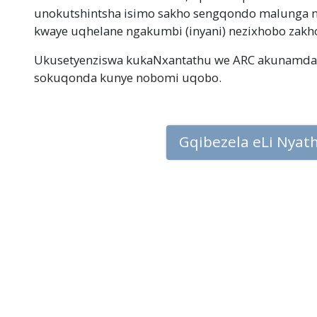
unokutshintsha isimo sakho sengqondo malunga 
kwaye uqhelane ngakumbi (inyani) nezixhobo zakh
Ukusetyenziswa kukaNxantathu we ARC akunamda 
sokuqonda kunye nobomi uqobo.
Gqibezela eLi Nyat