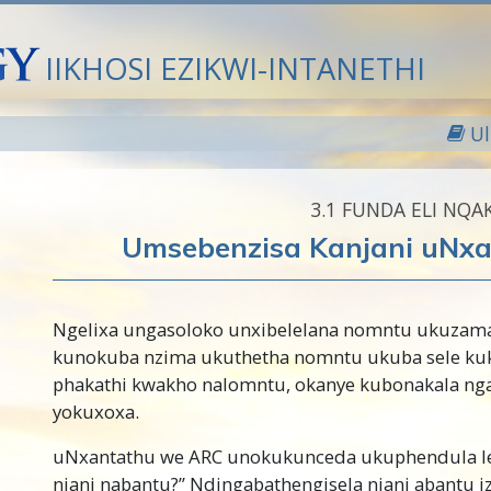
IIKHOSI EZIKWI-INTANETHI
U
3.‎1
FUNDA ELI NQA
Umsebenzisa Kanjani uNx
Ngelixa ungasoloko unxibelelana nomntu ukuzama
kunokuba nzima ukuthetha nomntu ukuba sele kuk
phakathi kwakho nalomntu, okanye kubonakala ngat
yokuxoxa.
uNxantathu we ARC unokukunceda ukuphendula le 
njani nabantu?” Ndingabathengisela njani abantu i