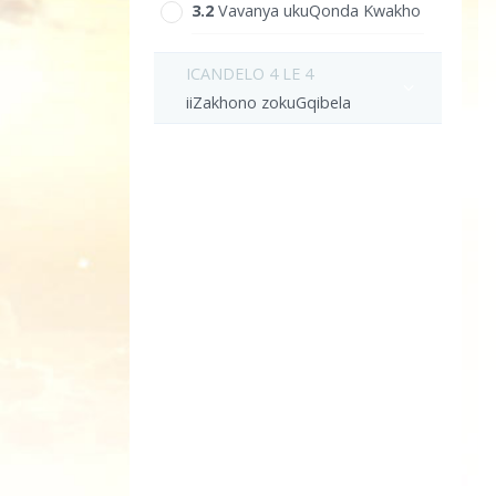
3.‎2
Vavanya ukuQonda Kwakho
ICANDELO 4 LE 4
iiZakhono zokuGqibela