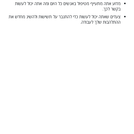
מדוע אתה מתעייף מטיפול באנשים כל היום ומה אתה יכול לעשות
בקשר לכך.
צעדים שאתה יכול לעשות כדי להתגבר על תשישות ולהשיג מחדש את
ההתלהבות שלך לעבודה.
© 2001–2026 Church of Scientology International. כל הזכויות שמורות.
מדיניות בנוגע לפרטיות
•
מדיניות לגבי עוגיות
•
תנאי שימוש