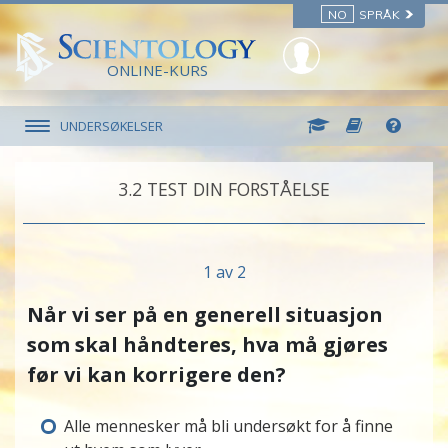
NO
SPRÅK
ONLINE-KURS
UNDERSØKELSER
3.‎2
TEST DIN FORSTÅELSE
1 av 2
Når vi ser på en generell situasjon
som skal håndteres, hva må gjøres
før vi kan korrigere den?
Alle mennesker må bli undersøkt for å finne