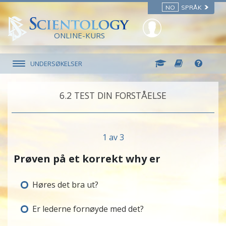
NO
SPRÅK
ONLINE-KURS
UNDERSØKELSER
6.‎2
TEST DIN FORSTÅELSE
1 av 3
Prøven på et korrekt why er
Høres det bra ut?
Er lederne fornøyde med det?