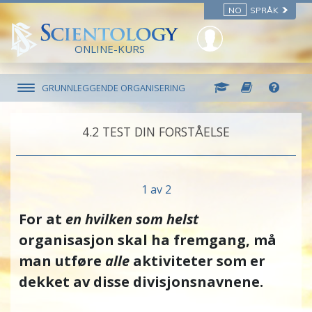
NO
SPRÅK
ONLINE-KURS
GRUNNLEGGENDE ORGANISERING
4.‎2
TEST DIN FORSTÅELSE
1 av 2
For at
en hvilken som helst
organisasjon skal ha fremgang, må
man utføre
alle
aktiviteter som er
dekket av disse divisjonsnavnene.