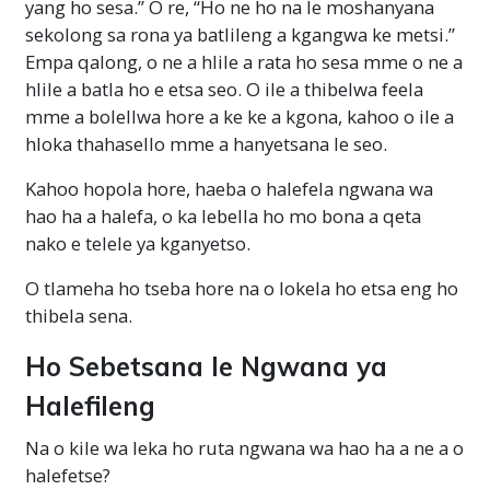
yang ho sesa.” O re, “Ho ne ho na le moshanyana
sekolong sa rona ya batlileng a kgangwa ke metsi.”
Empa qalong, o ne a hlile a rata ho sesa mme o ne a
hlile a batla ho e etsa seo. O ile a thibelwa feela
mme a bolellwa hore a ke ke a kgona, kahoo o ile a
hloka thahasello mme a hanyetsana le seo.
Kahoo hopola hore, haeba o halefela ngwana wa
hao ha a halefa, o ka lebella ho mo bona a qeta
nako e telele ya kganyetso.
O tlameha ho tseba hore na o lokela ho etsa eng ho
thibela sena.
Ho Sebetsana le Ngwana ya
Halefileng
Na o kile wa leka ho ruta ngwana wa hao ha a ne a o
halefetse?