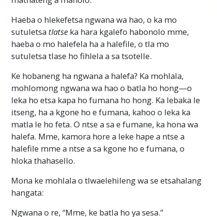
Haeba o hlekefetsa ngwana wa hao, o ka mo
sutuletsa
tlatse
ka hara kgalefo habonolo mme,
haeba o mo halefela ha a halefile, o tla mo
sutuletsa tlase ho fihlela a sa tsotelle.
Ke hobaneng ha ngwana a halefa? Ka mohlala,
mohlomong ngwana wa hao o batla ho hong—o
leka ho etsa kapa ho fumana ho hong. Ka lebaka le
itseng, ha a kgone ho e fumana, kahoo o leka ka
matla le ho feta. O ntse a sa e fumane, ka hona wa
halefa. Mme, kamora hore a leke hape a ntse a
halefile mme a ntse a sa kgone ho e fumana, o
hloka thahasello.
Mona ke mohlala o tlwaelehileng wa se etsahalang
hangata:
Ngwana o re, “Mme, ke batla ho ya sesa.”