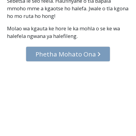
Sebetsa le seo feela. Haufinyane o tla bapala
mmoho mme a kgaotse ho halefa. Jwale o tla kgona
ho mo ruta ho hong!
Molao wa kgauta ke hore le ka mohla o se ke wa
halefela ngwana ya halefileng.
Phetha Mohato Ona