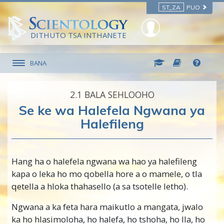
ST_ZA
PUO
DITHUTO TSA INTHANETE
BANA
2.‎1
BALA SEHLOOHO
Se ke wa Halefela Ngwana ya
Halefileng
Hang ha o halefela ngwana wa hao ya halefileng
kapa o leka ho mo qobella hore a o mamele, o tla
qetella a hloka thahasello (a sa tsotelle letho).
Ngwana a ka feta hara maikutlo a mangata, jwalo
ka ho hlasimoloha, ho halefa, ho tshoha, ho lla, ho