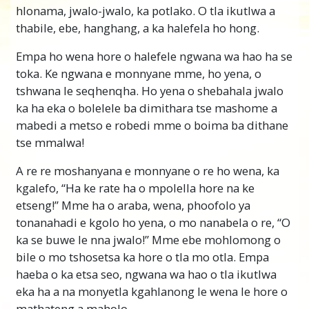
hlonama, jwalo-jwalo, ka potlako. O tla ikutlwa a
thabile, ebe, hanghang, a ka halefela ho hong.
Empa ho wena hore o halefele ngwana wa hao ha se
toka. Ke ngwana e monnyane mme, ho yena, o
tshwana le seqhenqha. Ho yena o shebahala jwalo
ka ha eka o bolelele ba dimithara tse mashome a
mabedi a metso e robedi mme o boima ba dithane
tse mmalwa!
A re re moshanyana e monnyane o re ho wena, ka
kgalefo, “Ha ke rate ha o mpolella hore na ke
etseng!” Mme ha o araba, wena, phoofolo ya
tonanahadi e kgolo ho yena, o mo nanabela o re, “O
ka se buwe le nna jwalo!” Mme ebe mohlomong o
bile o mo tshosetsa ka hore o tla mo otla. Empa
haeba o ka etsa seo, ngwana wa hao o tla ikutlwa
eka ha a na monyetla kgahlanong le wena le hore o
mathateng a maholo.