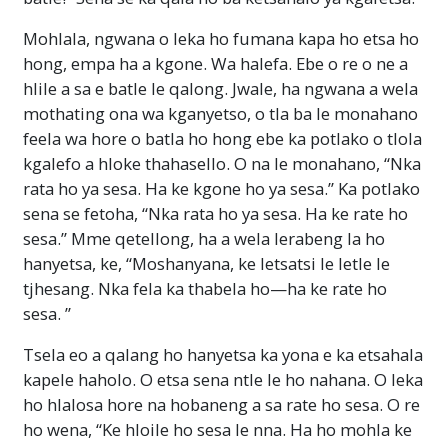
Mohlala, ngwana o leka ho fumana kapa ho etsa ho
hong, empa ha a kgone. Wa halefa. Ebe o re o ne a
hlile a sa e batle le qalong. Jwale, ha ngwana a wela
mothating ona wa kganyetso, o tla ba le monahano
feela wa hore o batla ho hong ebe ka potlako o tlola
kgalefo a hloke thahasello. O na le monahano, “Nka
rata ho ya sesa. Ha ke kgone ho ya sesa.” Ka potlako
sena se fetoha, “Nka rata ho ya sesa. Ha ke rate ho
sesa.” Mme qetellong, ha a wela lerabeng la ho
hanyetsa, ke, “Moshanyana, ke letsatsi le letle le
tjhesang. Nka fela ka thabela ho—ha ke rate ho
sesa. ”
Tsela eo a qalang ho hanyetsa ka yona e ka etsahala
kapele haholo. O etsa sena ntle le ho nahana. O leka
ho hlalosa hore na hobaneng a sa rate ho sesa. O re
ho wena, “Ke hloile ho sesa le nna. Ha ho mohla ke