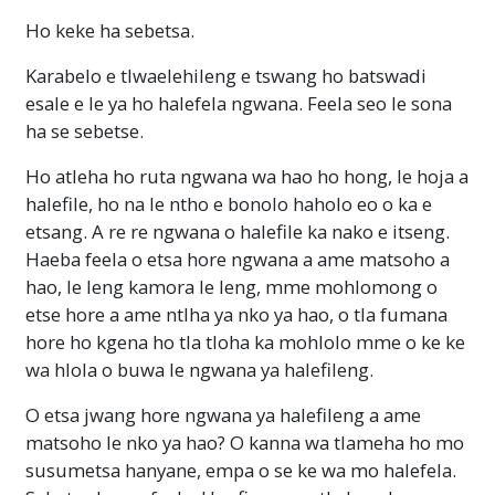
Ho keke ha sebetsa.
Karabelo e tlwaelehileng e tswang ho batswadi
esale e le ya ho halefela ngwana. Feela seo le sona
ha se sebetse.
Ho atleha ho ruta ngwana wa hao ho hong, le hoja a
halefile, ho na le ntho e bonolo haholo eo o ka e
etsang. A re re ngwana o halefile ka nako e itseng.
Haeba feela o etsa hore ngwana a ame matsoho a
hao, le leng kamora le leng, mme mohlomong o
etse hore a ame ntlha ya nko ya hao, o tla fumana
hore ho kgena ho tla tloha ka mohlolo mme o ke ke
wa hlola o buwa le ngwana ya halefileng.
O etsa jwang hore ngwana ya halefileng a ame
matsoho le nko ya hao? O kanna wa tlameha ho mo
susumetsa hanyane, empa o se ke wa mo halefela.