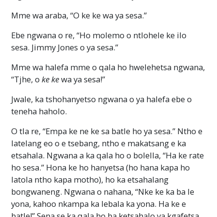
Mme wa araba, “O ke ke wa ya sesa.”
Ebe ngwana o re, “Ho molemo o ntlohele ke ilo
sesa. Jimmy Jones o ya sesa.”
Mme wa halefa mme o qala ho hwelehetsa ngwana,
“Tjhe, o
ke ke
wa ya sesa!”
Jwale, ka tshohanyetso ngwana o ya halefa ebe o
teneha haholo.
O tla re, “Empa ke ne ke sa batle ho ya sesa.” Ntho e
latelang eo o e tsebang, ntho e makatsang e ka
etsahala. Ngwana a ka qala ho o bolella, “Ha ke rate
ho sesa.” Hona ke ho hanyetsa (ho hana kapa ho
latola ntho kapa motho), ho ka etsahalang
bongwaneng. Ngwana o nahana, “Nke ke ka ba le
yona, kahoo nkampa ka lebala ka yona. Ha ke e
batle!” Sena se ka qala ho ba ketsahalo ya kgafetsa.