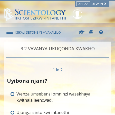
XH_ZA
ULWIMI
IIKHOSI EZIKWI-INTANETHI
ISIKALI SETONE YEMVAKALELO
3.‎2
VAVANYA UKUQONDA KWAKHO
1 le 2
Uyibona njani?
Wenza umsebenzi omninzi wasekhaya
kwithala leencwadi.
Ujonga izinto kwi-intanethi.