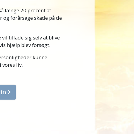
 så længe 20 procent af
er og forårsage skade på de
il tillade sig selv at blive
vis hjælp blev forsøgt.
personligheder kunne
vores liv.
rin