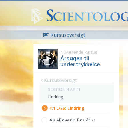
Kursusoversigt
Nuværende kursus
Årsagen til
undertrykkelse
Kursusoversigt
SEKTION 4 AF 11
Lindring
4.‎1
LÆS:
Lindring
4.‎2
Afprøv din forståelse