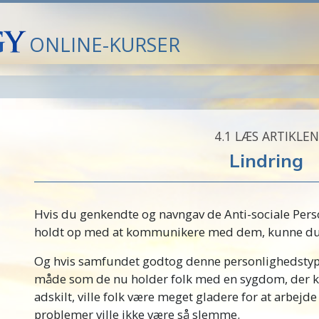
ONLINE-KURSER
4.‎1
LÆS ARTIKLEN
Lindring
Hvis du genkendte og navngav de
Anti-sociale
Perso
holdt op med at kommunikere med dem, kunne d
Og hvis samfundet godtog denne personlighedsty
måde som de nu holder folk med en sygdom, der ka
adskilt, ville folk være meget gladere for at arbejd
problemer ville ikke være så slemme.