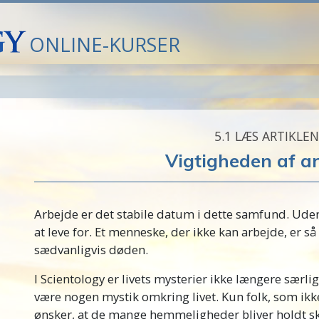
ONLINE-KURSER
5.‎1
LÆS ARTIKLEN
Vigtigheden af a
Arbejde er det stabile datum i dette samfund. Uden
at leve for. Et menneske, der ikke kan arbejde, er 
sædvanligvis døden.
I Scientology er livets mysterier ikke længere særli
være nogen mystik omkring livet. Kun folk, som ikke
ønsker, at de mange hemmeligheder bliver holdt sk