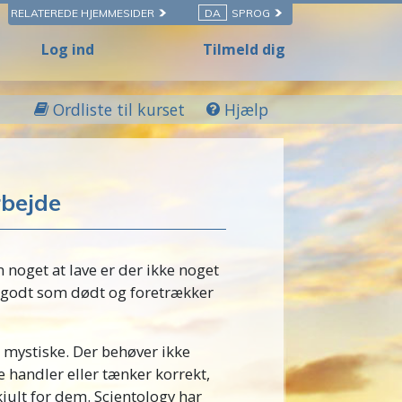
RELATEREDE HJEMMESIDER
DA
SPROG
Log ind
Tilmeld dig
Ordliste til kurset
Hjælp
rbejde
 noget at lave er der ikke noget
så godt som dødt og foretrækker
g mystiske. Der behøver ikke
 handler eller tænker korrekt,
jult for dem. Scientology har