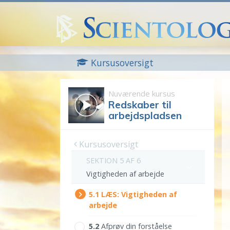
Kursusoversigt
Nuværende kursus
Redskaber til
arbejdspladsen
Kursusoversigt
SEKTION 5 AF 6
Vigtigheden af arbejde
5.‎1
LÆS:
Vigtigheden af
arbejde
5.‎2
Afprøv din forståelse