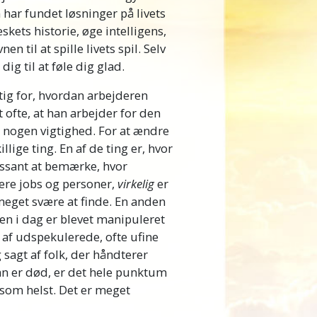
en har fundet løsninger på livets
kets historie, øge intelligens,
 til at spille livets spil. Selv
ig til at føle dig glad.
gtig for, hvordan arbejderen
 ofte, at han arbejder for den
 nogen vigtighed. For at ændre
lige ting. En af de ting er, hvor
essant at bemærke, hvor
ere jobs og personer,
virkelig
er
meget svære at finde. En anden
den i dag er blevet manipuleret
 af udspekulerede, ofte ufine
g sagt af folk, der håndterer
an er død, er det hele punktum
 som helst. Det er meget