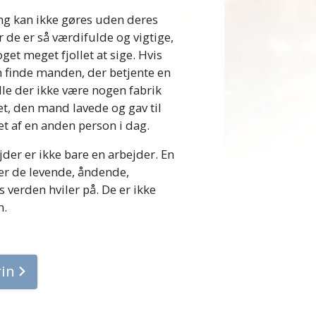
ting kan ikke gøres uden deres
or de er så værdifulde og vigtige,
get meget fjollet at sige. Hvis
n finde manden, der betjente en
lle der ikke være nogen fabrik
et, den mand lavede og gav til
vet af en anden person i dag.
der er ikke bare en arbejder. En
 er de levende, åndende,
 verden hviler på. De er ikke
n.
rin