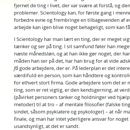
fjernet de ting i livet, der var svære at forstå, og d
problemer. Scientology kan, for første gang i mennes
forbedre evne og frembringe en tilbagevenden af evnen
arbejde kan igen blive noget behageligt, som kan få d
I Scientology har man lært en ting, der er meget vi
tænker og ser på ting. I sit samfund føler han meget
næste månedsløn, og at han ikke gør noget, der har
måden han ser på det, har han brug for at vide adskil
få
gode arbejdere, der er. På lederplan er det inter
værdifuld en person, som kan håndtere og kontroll
for ethvert stort firma. Gode arbejdere som det er 
ting, som er ret vigtig, er den kendsgerning, at ver
(påvirket personers tanker og holdninger ved hjælp
metoder) til at tro – af mentale filosofier (falske tin
sindet, såsom psykiatere og psykologer) – at når m
finale, og man har intet yderligere ansvar for noget
usandsynligt, at det er sandt.