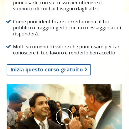
puoi usarle con successo per ottenere il
progetti e cose che si vogliono conseguire.
supporto di cui hai bisogno dagli altri.
Sentendo le parole “relazioni pubbliche”, si
Come puoi identificare correttamente il tuo
può pensare a giornali, TV o notiziari
pubblico e raggiungerlo con un messaggio a cui
radiofonici su qualcosa o qualcuno, ad
risponderà.
esempio un attore o un’attrice che promuove i
suoi prossimi film. Oppure avete visto
Molti strumenti di valore che puoi usare per far
conoscere il tuo lavoro e renderlo ben accetto.
persone e organizzazioni che cercano di usare
le relazioni pubbliche per uno scopo
sbagliato, ad esempio le false promesse di un
Inizia questo corso gratuito
politico che mira solo a ottenere voti. Oppure
una grossa ditta che cerca di controllare o
cambiare ciò che la gente pensa delle sue
attività disoneste.
In verità, le relazioni pubbliche sono qualcosa
da usare per ottenere il sostegno degli altri
per progetti, organizzazioni o attività.