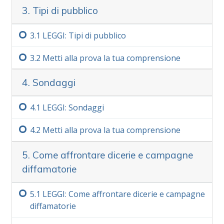
3. Tipi di pubblico
Nota importante
Facendo questo corso assicurati di non
3.‏1
LEGGI: Tipi di pubblico
oltrepassare mai una parola che non capisci
3.‏2
Metti alla prova la tua comprensione
perfettamente. L’unico motivo per cui una
persona abbandona uno studio, si sente
4. Sondaggi
confusa o è incapace di imparare, è che ha
oltrepassato una parola che non ha capito.
4.‏1
LEGGI: Sondaggi
Altro
4.‏2
Metti alla prova la tua comprensione
5. Come affrontare dicerie e campagne
diffamatorie
5.‏1
LEGGI: Come affrontare dicerie e campagne
diffamatorie