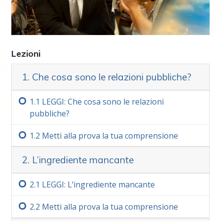
Le persone che hanno scritto e parlato di
relazioni pubbliche in passato non
comprendevano certe cose fondamentali
sull’argomento. Ora, in Scientology,
Lezioni
importanti scoperte hanno reso possibile
migliorare quest’attività e renderla molto più
1. Che cosa sono le relazioni pubbliche?
utile ed efficace.
1.‏1
LEGGI: Che cosa sono le relazioni
Le opere di L. Ron Hubbard in questo campo
pubbliche?
fanno delle Relazioni Pubbliche qualcosa che
qualunque gruppo e qualunque persona
1.‏2
Metti alla prova la tua comprensione
possono utilizzare con facilità. Sebbene i vari
metodi
e procedure che compongono questo
2. L’ingrediente mancante
soggetto siano
vasti
, le idee fondamentali e i
metodi qui descritti vi saranno estremamente
2.‏1
LEGGI: L’ingrediente mancante
utili per conseguire le vostre mete personali o
quelle della vostra organizzazione, progetto o
2.‏2
Metti alla prova la tua comprensione
attività.