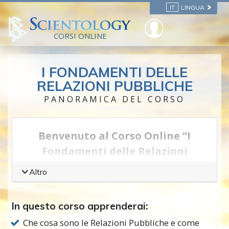
IT
LINGUA
CORSI ONLINE
I FONDAMENTI DELLE
RELAZIONI PUBBLICHE
PANORAMICA DEL CORSO
Benvenuto al Corso Online “I
Fondamenti delle Relazioni
Pubbliche”
Altro
Le relazioni pubbliche forniscono un modo
per comunicare le proprie idee e farle
In questo corso apprenderai:
accettare. Questa è un’abilità necessaria
Che cosa sono le Relazioni Pubbliche e come
quando si cerca di avere sostegno per