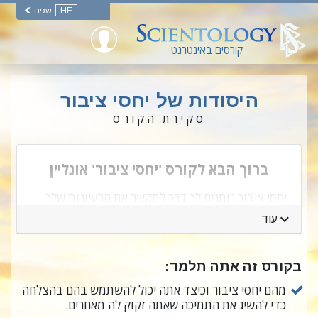
HE
שפה
קורסים באינטרנט
היסודות של יחסי ציבור
סקירת הקורס
ברוך הבא לקורס 'יחסי ציבור' אונליין
יחסי ציבור נותנים לך דרך לתקשר את הרעיונות שלך
ולהביא לכך שהם יתקבלו. זאת מיומנות נחוצה כשאתה
עוד
מנסה לקבל תמיכה עבור הפרוייקטים שלך והדברים
שאתה רוצה להשיג.
בקורס זה אתה תלמד:
כשאתה שומע את המילים "יחסי ציבור" אתה עשוי
מהם יחסי ציבור וכיצד אתה יכול להשתמש בהם בהצלחה
לחשוב על דיווחים בעיתונים, בטלוויזיה או ברדיו על
כדי להשיג את התמיכה שאתה זקוק לה מאחרים.
מישהו או משהו, כמו שחקן או שחקנית שמקדמים את