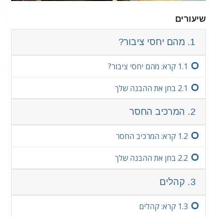
אדם יכולים להשתמש בו בקלות. למרות שה
שיטות
שיעורים
והנהלים שמרכיבים את הנושא הזה הם
נרחבים,
השיטות והרעיונות הבסיסיים שמתוארים כאן יהיו בעלי
1. מהם יחסי ציבור?
ערך עצום עבורך כדי להשיג את שאיפותיך האישיות או
את השאיפות של הארגון, הפרוייקט או הפעילות שלך.
1.‏1
קרא: מהם יחסי ציבור?
הערה חשובה
1.‏2
בחן את ההבנה שלך
בעת לימוד הקורס הזה, ודא היטב שלעולם אינך חולף
על פני מילה שאינך מבין במלואה. הסיבה היחידה לכך
2. המרכיב החסר
שאדם מוותר על למידה או נעשה מבולבל או לא מסוגל
ללמוד היא משום שהוא חלף על פני מילה שהוא לא
2.‏1
קרא: המרכיב החסר
הבין.
עוד
2.‏2
בחן את ההבנה שלך
3. קהלים
3.‏1
קרא: קהלים