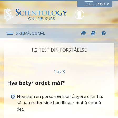
NO
SPRÅK
ONLINE-KURS
SIKTEMÅL OG MÅL
1.‎2
TEST DIN FORSTÅELSE
1 av 3
Hva betyr ordet mål?
Noe som en person ønsker å gjøre eller ha,
så han retter sine handlinger mot å oppnå
det.