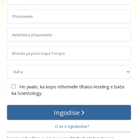
Ho jwalo, ka kopo nthomelle tlhaiso-leseling e batsi
ka Scientology.
Ingodise
O se o ngodisitse?