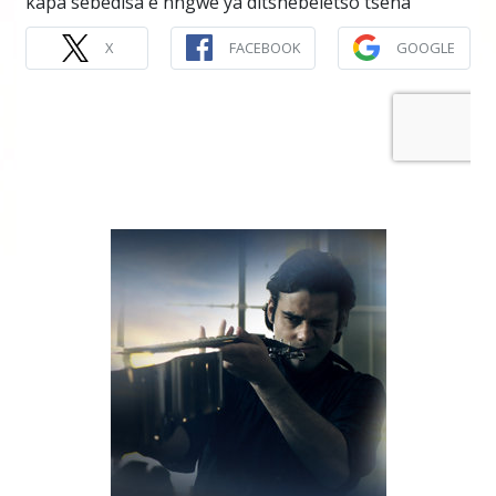
kapa sebedisa e nngwe ya ditshebeletso tsena
X
FACEBOOK
GOOGLE