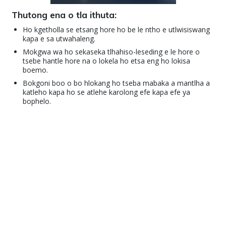
Thutong ena o tla ithuta:
Ho kgetholla se etsang hore ho be le ntho e utlwisiswang
kapa e sa utwahaleng.
Mokgwa wa ho sekaseka tlhahiso-leseding e le hore o
tsebe hantle hore na o lokela ho etsa eng ho lokisa
boemo.
Bokgoni boo o bo hlokang ho tseba mabaka a mantlha a
katleho kapa ho se atlehe karolong efe kapa efe ya
bophelo.