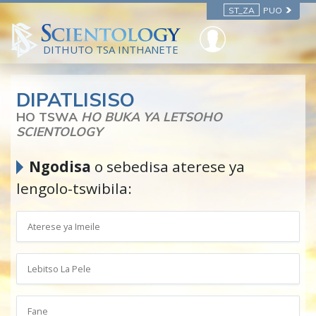
ST_ZA
PUO
DITHUTO TSA INTHANETE
DIPATLISISO
HO TSWA
HO BUKA YA LETSOHO
SCIENTOLOGY
Ngodisa
o sebedisa aterese ya
lengolo-tswibila: