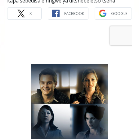
kapa sebedisa e nngwe ya ditshebeletso tsena
X
FACEBOOK
GOOGLE