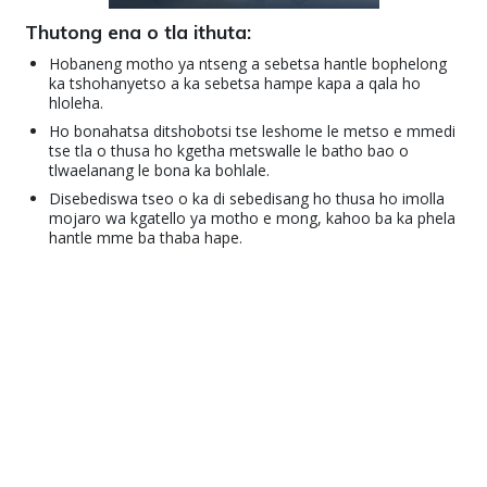
Thutong ena o tla ithuta:
Hobaneng motho ya ntseng a sebetsa hantle bophelong
ka tshohanyetso a ka sebetsa hampe kapa a qala ho
hloleha.
Ho bonahatsa ditshobotsi tse leshome le metso e mmedi
tse tla o thusa ho kgetha metswalle le batho bao o
tlwaelanang le bona ka bohlale.
Disebediswa tseo o ka di sebedisang ho thusa ho imolla
mojaro wa kgatello ya motho e mong, kahoo ba ka phela
hantle mme ba thaba hape.