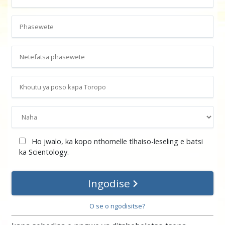
Ho jwalo, ka kopo nthomelle tlhaiso-leseling e batsi
ka Scientology.
Ingodise
O se o ngodisitse?