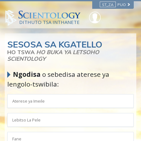
ST_ZA
PUO
DITHUTO TSA INTHANETE
SESOSA SA KGATELLO
HO TSWA
HO BUKA YA LETSOHO
SCIENTOLOGY
Ngodisa
o sebedisa aterese ya
lengolo-tswibila: