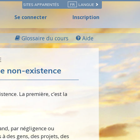
SITES APPARENTÉS
FR
LANGUE
Se connecter
Inscription
Glossaire du cours
Aide
E
de
non-existence
istence.
La première, c’est la
and, par négligence ou
à des gens, des projets, des