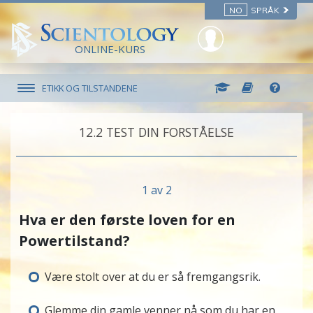
NO
SPRÅK
ONLINE-KURS
ETIKK OG TILSTANDENE
12.‎2
TEST DIN FORSTÅELSE
1 av 2
Hva er den første loven for en
Powertilstand?
Være stolt over at du er så fremgangsrik.
Glemme din gamle venner nå som du har en