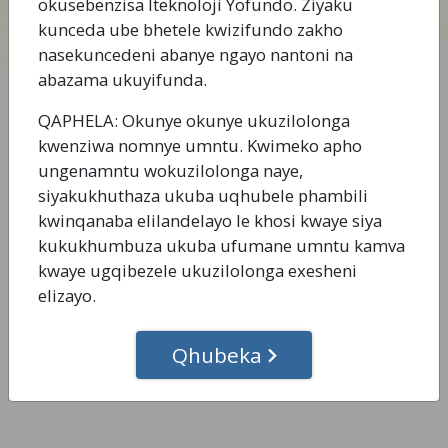
okusebenzisa Iteknoloji Yofundo. Ziyaku
ngokupheleleyo ngemigaqo yenkqubo.
kunceda ube bhetele kwizifundo zakho
nasekuncedeni abanye ngayo nantoni na
Gqibezela eLi Nyathelo
abazama ukuyifunda.
QAPHELA: Okunye okunye ukuzilolonga
kwenziwa nomnye umntu. Kwimeko apho
ungenamntu wokuzilolonga naye,
siyakukhuthaza ukuba uqhubele phambili
kwinqanaba elilandelayo le khosi kwaye siya
kukukhumbuza ukuba ufumane umntu kamva
kwaye ugqibezele ukuzilolonga exesheni
elizayo.
Qhubeka