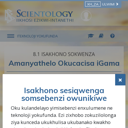
XH_ZA
ULWIMI
IIKHOSI EZIKWI-INTANETHI
ITEKNOLOJI YOKUFUNDA
8.‎1
ISAKHONO SOKWENZA
Amanyathelo Okucacisa iGama
×
Cinga ngegama ongaliqondiyo okanye
Isakhono sesiqwenga
ongaqinisekanga ngalo kwaye ulicacise
somsebenzi owunikiwe
ngokwenkqubo ekwicandelo elithi
“Amanyathelo
Okucacisa iGama.”
Oku kulandelayo yimisebenzi enxulumene ne
teknoloji yokufunda. Ezi zixhobo zokuzilolonga
QAPHELA: Phinda-phinda lo msebenzi kaninzi
ziya kunceda ukukhulisa ukubanako kwakho
kangangoko ufuna ukuze ukwazi ukhululeka