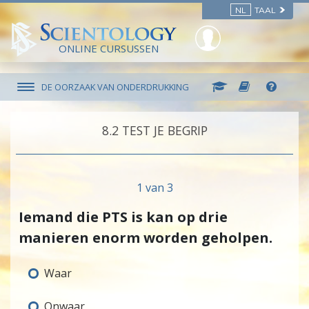
NL
TAAL
ONLINE CURSUSSEN
DE OORZAAK VAN ONDERDRUKKING
8.‎2
TEST JE BEGRIP
1 van 3
Iemand die PTS is kan op drie
manieren enorm worden geholpen.
Waar
Onwaar