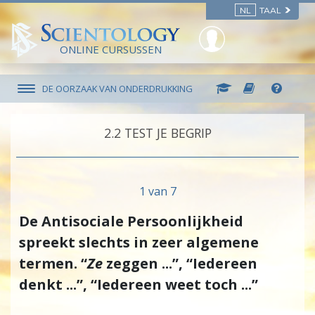
NL
TAAL
ONLINE CURSUSSEN
DE OORZAAK VAN ONDERDRUKKING
2.‎2
TEST JE BEGRIP
1 van 7
De Antisociale Persoonlijkheid
spreekt slechts in zeer algemene
termen. “
Ze
zeggen ...”, “Iedereen
denkt ...”, “Iedereen weet toch ...”