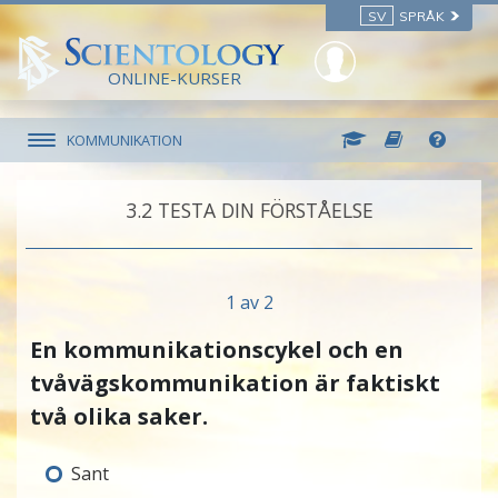
SV
SPRÅK
ONLINE-KURSER
KOMMUNIKATION
3.‎2
TESTA DIN FÖRSTÅELSE
1 av 2
En kommunikationscykel och en
tvåvägs
kommunikation är faktiskt
två olika saker.
Sant