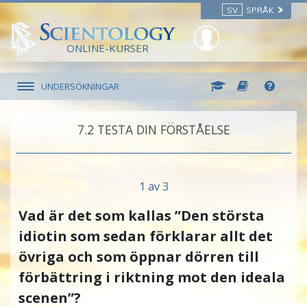
SV
SPRÅK
ONLINE-KURSER
UNDERSÖKNINGAR
7.‎2
TESTA DIN FÖRSTÅELSE
1 av 3
Vad är det som kallas ”Den största
idiotin som sedan förklarar allt det
övriga och som öppnar dörren till
förbättring i riktning mot den ideala
scenen”?