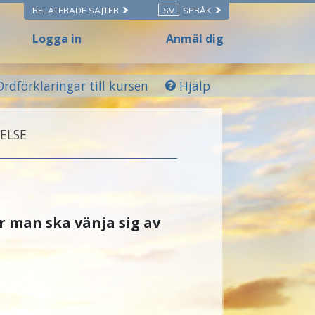
RELATERADE SAJTER
SV
SPRÅK
Logga in
Anmäl dig
Ordförklaringar till kursen
Hjälp
ELSE
 man ska vänja sig av