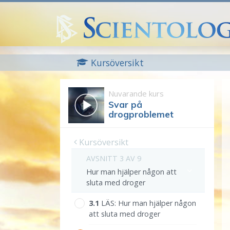
Kursöversikt
Nuvarande kurs
Svar på
drogproblemet
Kursöversikt
AVSNITT 3 AV 9
Hur man hjälper någon att
sluta med droger
3.‎1
LÄS:
Hur man hjälper någon
att sluta med droger