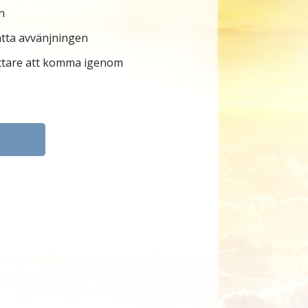
n
ätta avvänjningen
ättare att komma igenom