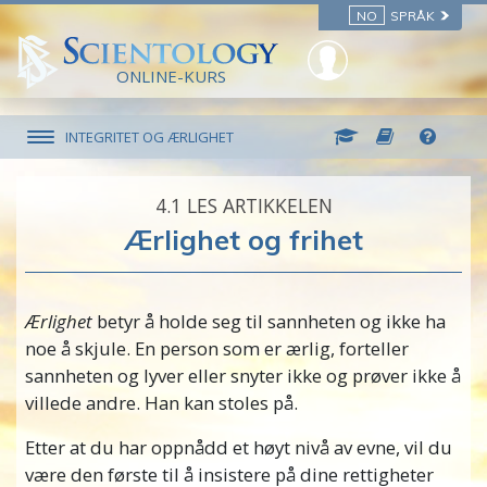
NO
SPRÅK
ONLINE-KURS
INTEGRITET OG ÆRLIGHET
4.‎1
LES ARTIKKELEN
Ærlighet og frihet
Ærlighet
betyr å holde seg til sannheten og ikke ha
noe å skjule. En person som er ærlig, forteller
sannheten og lyver eller snyter ikke og prøver ikke å
villede andre. Han kan stoles på.
Etter at du har oppnådd et høyt nivå av evne, vil du
være den første til å insistere på dine rettigheter