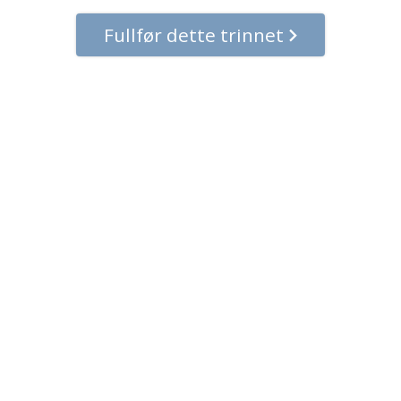
Fullfør dette trinnet
© 2001–2026 Church of Scientology International.
Alle rettigheter forbeholdt.
Personvernpolicy
•
Policy for informasjonskapsler
•
Vilkår for bruk