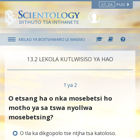
ST_ZA
PUO
DITHUTO TSA INTHANETE
MELAO YA BOITSHWARO LE MAEMO
13.‎2
LEKOLA KUTLWISISO YA HAO
1 ya 2
O etsang ha o nka mosebetsi ho
motho ya sa tswa nyollwa
mosebetsing?
O tla ka dikgopolo tse ntjha tsa katoloso.