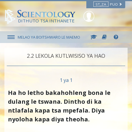
ST_ZA
PUO
DITHUTO TSA INTHANETE
MELAO YA BOITSHWARO LE MAEMO
2.‎2
LEKOLA KUTLWISISO YA HAO
1 ya 1
Ha ho letho bakahohleng bona le
dulang le tswana. Dintho di ka
ntlafala kapa tsa mpefala. Diya
nyoloha kapa diya theoha.