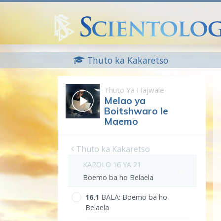
Thuto ka Kakaretso
Thuto Ya Hajwale
Melao ya
Boitshwaro le
Maemo
Thuto ka Kakaretso
KAROLO 16 YA 21
Boemo ba ho Belaela
16.‎1
BALA:
Boemo ba ho
Belaela