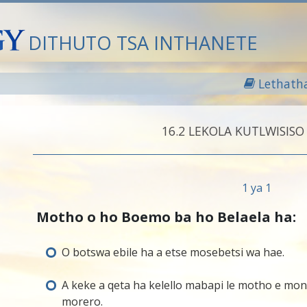
DITHUTO TSA INTHANETE
Lethath
16.‎2
LEKOLA KUTLWISISO
1 ya 1
Motho o ho Boemo ba ho Belaela ha:
O botswa ebile ha a etse mosebetsi wa hae.
A keke a qeta ha kelello mabapi le motho e mo
morero.