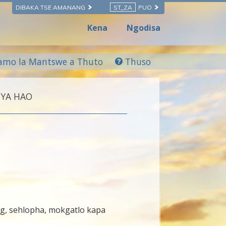
DIBAKA TSE AMANANG
ST_ZA
PUO
Kena
Ngodisa
amo la Mantswe a Thuto
Thuso
 YA HAO
ng, sehlopha, mokgatlo kapa