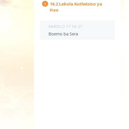
16.‎2
Lekola Kutlwisiso ya
Hao
KAROLO 17 YA 21
Boemo ba Sera