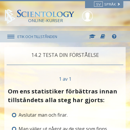
SV
SPRÅK
ONLINE-KURSER
ETIK OCH TILLSTÅNDEN
14.‎2
TESTA DIN FÖRSTÅELSE
1 av 1
Om ens statistiker förbättras innan
tillståndets alla steg har gjorts:
Avslutar man och firar.
Man väljer ut något av de steg som finns